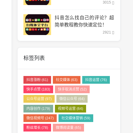
松！
3015
抖音怎么找自己的评论？超
简单教程教你快速定位！
2921
标签列表
抖音涨粉
(61)
社交媒体
(63)
抖音运营
(76)
快手点赞
(183)
快手取消点赞
(52)
公众号运营
(97)
微信公众号
(64)
内容创作
(179)
视频号运营
(64)
微信视频号
(247)
社交媒体营销
(59)
粉丝增长
(78)
微博阅读量
(65)