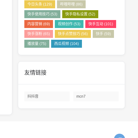
今日头条
(129)
哔哩哔哩
(86)
快手使用技巧
(53)
快手隐私设置
(52)
内容营销
(69)
视频创作
(53)
快手互动
(101)
快手涨粉
(65)
快手点赞技巧
(56)
快手
(59)
播放量
(75)
西瓜视频
(104)
友情链接
抖抖音
mcn7