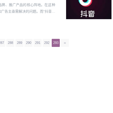
品牌、推广产品的核心阵地。在这种
广告主亟需解决的问题。而“抖音千
是什么？抖音千川粉，是指通过抖音
...
287
288
289
290
291
292
293
››
抖音巨量千川投流：轻松涨粉的秘密武器，你掌握了吗？
13:56:04
25
2024-10-04 06:00:07