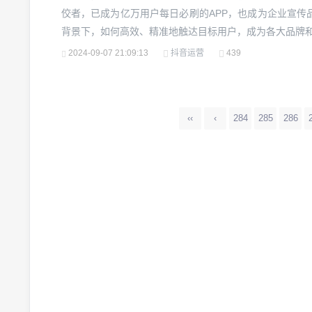
佼者，已成为亿万用户每日必刷的APP，也成为企业宣传
背景下，如何高效、精准地触达目标用户，成为各大品牌和
川粉”正是在这一需求中应运而生的解决方案。抖音千川粉
2024-09-07 21:09:13
抖音运营
439
千川广告系统锁定和筛选出来的精准用户群体，这些用户表现
‹‹
‹
284
285
286
微头条展现多少正常？揭秘提升展现量的秘诀
2024-10-03 20:24:00
21
2024-09-10 