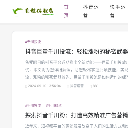
首
抖音运
快手运
页
营
营
#千川投流
抖音巨量千川投流：轻松涨粉的秘密武器
备受瞩目的抖音平台近期推出全新功能——巨量千川投放
忧，本文将为您详细解读，助您轻松掌握此项技能，实
流，涨粉的秘密武器首先，巨量千川投流是如何运作的呢
平台抖音的广告系统，精确推送您的内容至最有可能对其
2024-09-10 13:56:04
抖音运营
881
一番，当数以万计的人们欣赏到您的视频且均对其表现出极大
#千川投流
#千川粉丝
探索抖音千川粉：打造高效精准广告营销
近年来，短视频平台的蓬勃发展改变了人们的生活方式和