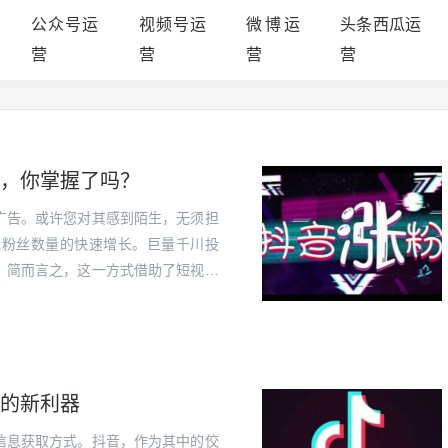
公众号运
视频号运
微博运
头条西瓜运
营
营
营
营
，你掌握了吗？
广告。或许您对其感到陌生，无须担
现粉丝数量的快速增长。巨量千川投
？简而言之，这一方式借助了短视频
产生兴趣并成为您粉丝的人群。试想
的喜爱时...
的新利器
信息获取方式。抖音，作为其中的佼