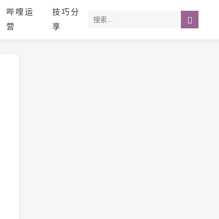
哔哩运
技巧分
营
享