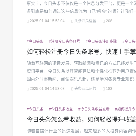
事实上，今日头条不仅仅是一个信息分发平台，更是一个
条到底是如何通过这些信息流为自己“吸金”的呢？让我们
主要“钱袋子”广告收入是今日头条最主要的赚钱方式。据
2025-01-04 15:53:04
头条西瓜运营
208
的70%以上。广告商之所以愿意在今日头条上投放大量广告，
#今日头条
#注册今日头条账号
#今日头条注册步骤
#今日
如何轻松注册今日头条账号，快速上手掌
随着互联网的迅猛发展，获取新闻和资讯的方式已经发生
资讯平台，今日头条以其智能算法和个性化推荐为用户提
国内外时事新闻、阅读娱乐八卦，还是学习各类专业知识
注册一个今日头条账号，享受这些优质服务呢？本文将为
2025-01-04 14:53:03
头条西瓜运营
183
注册今日头条账号，轻松开启资讯新世界！一、为什么要注册
#今日头条
#今日头条收益
#今日头条收益查看
#如何提升今
今日头条怎么看收益，如何轻松提升收益
随着自媒体行业的迅速发展，越来越多的人投身内容创