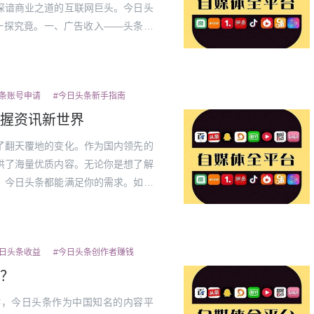
深谙商业之道的互联网巨头。今日头
一探究竟。一、广告收入——头条的
统计，广告收入占到今日头条总收入
...
头条账号申请
#今日头条新手指南
握资讯新世界
了翻天覆地的变化。作为国内领先的
供了海量优质内容。无论你是想了解
，今日头条都能满足你的需求。如何
你详细讲解每一个步骤，帮助你快速
今日头...
日头条收益
#今日头条创作者赚钱
？
作，今日头条作为中国知名的内容平