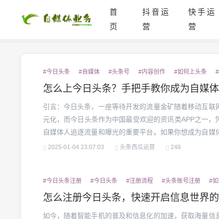
首
抖音运
快手运
页
营
营
#今日头条
#自媒体
#头条号
#内容创作
#如何上头条
怎么上今日头条？手把手教你成为自媒体
引言：今日头条，一座等待开发的流量金矿随着移动互联
元化，而今日头条作为中国最受欢迎的资讯类APP之一，
自媒体人追逐流量和曝光的重要平台。如果你想成为自媒
到，今日头条无疑是个好选择。究竟怎么才能上今日头条
2025-01-04 23:07:03
头条西瓜运营
248
步解析这个过程。1.注册头条号，开启你的创作之旅要想在今
#今日头条注册
#今日头条
#注册流程
#头条账号注册
#
怎么注册今日头条，快速开启信息世界的
如今，随着智能手机的普及和信息化的加速，获取海量信