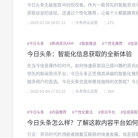
今日头条无疑是其中的佼佼者。作为一款领先的智能资讯
获取信息的途径，还通过个性化推荐，让每个人都能拥有
是怎么做到这一点的呢？让我们一起来探讨。一、精准的
2025-01-04 18:07:12
头条西瓜运营
272
获取方式通常依赖于特定的新闻网站、社交平台或新闻应用，
#今日头条
#新闻资讯APP
#智能推送
#个性化推荐
#信
今日头条：智能化信息获取的全新体验
在当今信息爆炸的时代，如何快速获取自己感兴趣的资讯
领先的新闻资讯平台，今日头条正凭借其卓越的智能化推
越多用户的首选。今日头条究竟有哪些独特的优势呢？今
竞争力。与传统的新闻资讯平台不同，今日头条运用了先
2025-01-04 17:53:22
头条西瓜运营
264
浏览习惯、关注点和兴趣爱好，实时推送最相关的新闻和内容
#今日头条
#内容推荐
#个性化算法
#资讯平台
#信息获取
今日头条怎么样？了解这款内容平台如何
引言：资讯时代的领航者随着互联网的快速发展，信息获