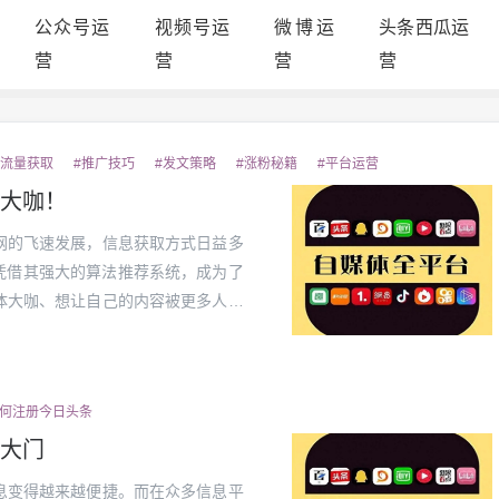
公众号运
视频号运
微博运
头条西瓜运
营
营
营
营
#流量获取
#推广技巧
#发文策略
#涨粉秘籍
#平台运营
大咖！
网的飞速发展，信息获取方式日益多
凭借其强大的算法推荐系统，成为了
体大咖、想让自己的内容被更多人看
呢？让我们从注册到内容发布，一步
日...
如何注册今日头条
大门
息变得越来越便捷。而在众多信息平