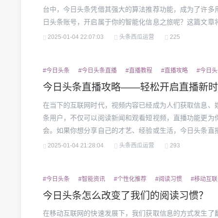
台中，今日头条凭借其强大的算法推荐功能，成为了许多
日头条账号，开启属于你的智能化信息之旅呢？这篇文章
手今日头条。1.了解今日头条的优势在正式进入注册流程
2025-01-04 22:07:03
头条西瓜运营
225
平台的优势。今日头条不仅拥有海量的新闻资讯、热点追踪，
#今日头条
#今日头条直播
#直播教程
#直播攻略
#今日
今日头条直播攻略——轻松开启直播新时
在当下的互联网时代，视频内容已经成为人们获取信息、
条用户，不仅可以阅读新闻和观看短视频，直播功能更为
会。如果你想分享自己的才艺、经验或生活，今日头条直
怎么直播呢？今天，我们将为你揭开这一过程的神秘面纱，
2025-01-04 21:28:04
头条西瓜运营
293
头条直播？与其他平台相比，今日头条的直播功能有其独特优
#今日头条
#智能资讯
#个性化推荐
#阅读习惯
#移动互联
今日头条怎么改变了我们的阅读习惯？
在移动互联网的快速发展下，我们获取信息的方式发生了