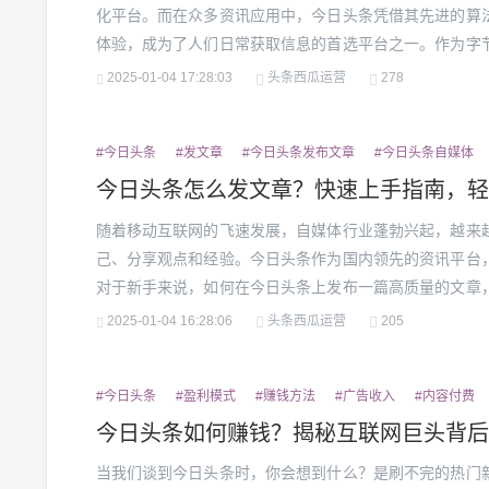
化平台。而在众多资讯应用中，今日头条凭借其先进的算
体验，成为了人们日常获取信息的首选平台之一。作为字
仅满足了用户对信息的多样化需求，更通过技术创新改变
2025-01-04 17:28:03
头条西瓜运营
278
么样？它究竟是如何在激烈的竞争中脱颖而出的呢？让我们一
#今日头条
#发文章
#今日头条发布文章
#今日头条自媒体
今日头条怎么发文章？快速上手指南，轻
随着移动互联网的飞速发展，自媒体行业蓬勃兴起，越来
己、分享观点和经验。今日头条作为国内领先的资讯平台
对于新手来说，如何在今日头条上发布一篇高质量的文章
讲解如何在今日头条上发文，并帮助您快速掌握这一技能
2025-01-04 16:28:06
头条西瓜运营
205
条上发布文章，首先需要注册并登录“头条号”。头条号是今日
#今日头条
#盈利模式
#赚钱方法
#广告收入
#内容付费
今日头条如何赚钱？揭秘互联网巨头背后
当我们谈到今日头条时，你会想到什么？是刷不完的热门