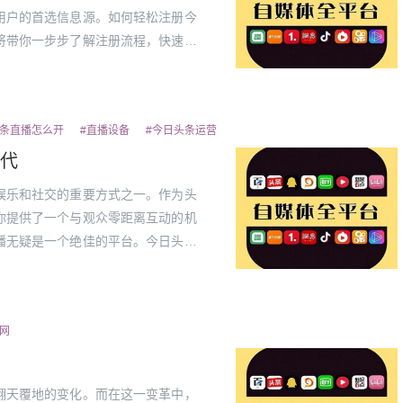
用户的首选信息源。如何轻松注册今
将带你一步步了解注册流程，快速上
前，我们先来了解一下今日头条这个
还通...
头条直播怎么开
#直播设备
#今日头条运营
代
娱乐和社交的重要方式之一。作为头
你提供了一个与观众零距离互动的机
播无疑是一个绝佳的平台。今日头条
让你轻松上手。1.为什么选择今日
势。...
网
翻天覆地的变化。而在这一变革中，