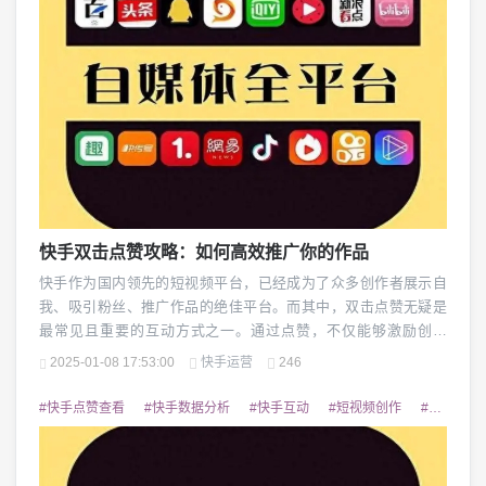
快手双击点赞攻略：如何高效推广你的作品
快手作为国内领先的短视频平台，已经成为了众多创作者展示自
我、吸引粉丝、推广作品的绝佳平台。而其中，双击点赞无疑是
最常见且重要的互动方式之一。通过点赞，不仅能够激励创作
者，还能提升视频的曝光度和推荐率，助力作品在平台上获得更
2025-01-08 17:53:00
快手运营
246
多关注。如何充分利用双击点赞功能来高效推广你的作品呢？本
文将为你详解如何通过点赞策略快速提高快手的影响力和粉丝数
#快手点赞查看
#快手数据分析
#快手互动
#短视频创作
#快手运营技巧
量。我们需要了解快手的推荐机制。快手的推荐算法是根据用...