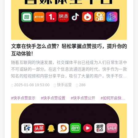
文章在快手怎么点赞？轻松掌握点赞技巧，提升你的
互动体验！
随着互联网的快速发展，社交媒体平台已经成为人们日常生活中
不可或缺的一部分。在这个信息流通迅速的时代，快手作为一款
知名的短视频和内容分享平台，吸引了大量的用户。快手不仅仅
是一个观看视频的工具，它还推出了“文章”功能，让用户可以发
2025-01-08 19:53:00
快手运营
286
布、阅读各种优质内容。无论是创作者还是普通用户，通过快手
平台，不仅可以分享生活点滴，还能阅读一些有价值的文章。那
#快手点赞显示
#快手点赞设置
#快手点赞公开
#如何开启快手点赞
么问题来了：在快手上，如何给你喜欢的文章点赞呢？点...