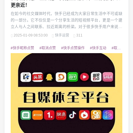
更亲近！
在如今的社交媒体时代，快手已经成为大家日常生活中不可或缺
的一部分。它不仅仅是一个分享生活的短视频平台，更是一个建
立人与人之间联系、拉近距离的桥梁。对于很多快手用户来说，
给朋友点赞是表达关心、鼓励以及支持的一种方式。但是，很多
2025-01-09 08:53:00
快手运营
311
人并不知道，给朋友点赞其实也是有技巧的！快手朋友怎么点赞
他，才能既让对方感受到你的真心，又不显得过于刻意呢？今
#快手昵称点赞
#取消点赞
#快手点赞操作
#快手互动
#取消快手昵称点赞
天，我们就一起来揭秘这些点赞的小技巧，让你们的关系更加...