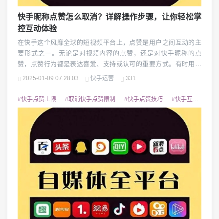
快手昵称点赞怎么取消？详解操作步骤，让你轻松掌
控互动体验
在快手这个风靡全球的短视频平台上，点赞是用户之间互动的主
要形式之一。无论是对视频内容的点赞，还是对快手昵称的点
赞，点赞行为都是表达喜爱、支持或认可的重要方式。有时用户
可能会出于种种原因，希望取消之前的点赞。比如，你不小心点
2025-01-09 07:28:03
快手运营
331
赞了好友的快手昵称，又或者你对点赞的内容产生了新的看法。
如何取消对快手昵称的点赞呢？本文将为大家详细介绍相关步骤
#快手点赞上限
#取消快手点赞限制
#快手点赞技巧
#快手互动
#快
和注意事项，帮助你在快手上更好地管理自己的点赞记录。我...