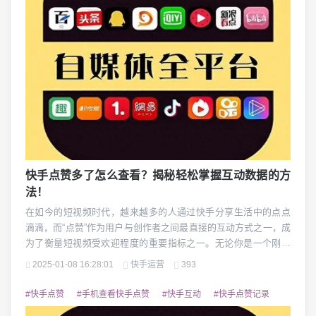
快手点赞多了怎么查看？揭秘轻松掌握互动数据的方
法！
在如今的短视频时代，越来越多的人通过快手分享生活中的点点
滴滴，而“点赞”作为用户与创作者之间最直接的互动方式之一，成
为了衡量短视频受欢迎程度的重要指标之一。无论你是一个刚入
门的新手，还是已经拥有一定粉丝基础的创作者，及时了解视频
2025-01-08 16:28:01
快手运营
393
的点赞情况，不仅能帮助你更好地优化内容，还能进一步提升账
号的曝光和影响力。当你的快手视频点赞变多了，如何查看这些
#快手点赞
#手机查看快手点赞
#快手互动
#快手点赞记录
点赞信息呢？本文将为你详细解答这个问题，并分享一...