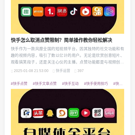
快手怎么取消点赞限制？简单操作教你轻松解决
快手作为一款风靡全国的短视频平台，因其独特的社交功能和有
趣的视频内容，吸引了数以亿计的用户。无论是欣赏创意短片、
观看搞笑段子，还是关注心仪的主播，点赞功能都是与视频创作
者互动的一个重要方式。点赞不仅是对内容的肯定，也可以激励
2025-01-08 21:53:00
快手运营
397
创作者持续输出高质量的内容。很多快手用户可能会遇到一个尴
尬的问题：在频繁点赞后，突然无法继续点赞了！这就是所谓的
#快手点赞
#快手文章点赞
#快手互动
#快手使用技巧
#快手操作指南
“点赞限制”。什么是快手点赞限制？所谓“点赞限制”，...