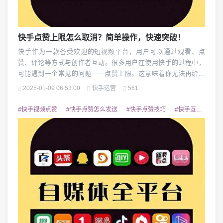
快手点赞上限怎么取消？简单操作，快速突破！
快手作为一款备受欢迎的短视频平台，用户可以通过观看、点
赞、评论等方式与创作者互动。很多用户在使用快手的过程中，
可能遇到一个常见的问题——点赞上限。这意味着你无法再给喜
欢的视频点赞，严重影响了用户的体验。特别是对于那些活跃用
2025-01-09 06:53:00
快手运营
561
户来说，点赞是日常使用快手不可或缺的一部分。快手点赞上限
到底是怎么回事？能否取消或突破这一限制呢？本文将为大家详
#快手视频点赞
#快手点赞怎么发送
#快手点赞技巧
#快手互动
#快
细介绍如何取消或绕过快手点赞上限，教你快速恢复正常的点...