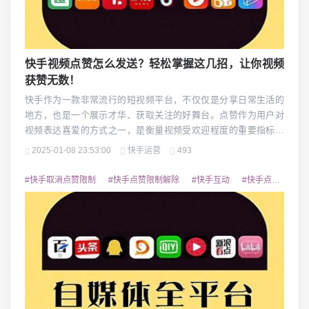
快手视频点赞怎么发送？轻松掌握这几招，让你视频
获赞无数！
快手作为一款非常流行的短视频平台，不仅仅是分享日常生活的
地方，也是一个展示才华、获取关注的好舞台。点赞作为用户对
视频表达喜爱的方式之一，是衡量视频受欢迎程度的重要指标。
你知道快手视频的点赞功能是如何使用的吗？怎样才能让别人给
2025-01-08 23:53:00
快手运营
493
你的视频点赞更多呢？本文将从点赞发送的操作步骤和一些提升
获赞的小技巧入手，帮你更好地理解和使用快手视频的点赞功
#快手取消点赞限制
#快手点赞限制解除
#快手互动
#快手点赞技巧
能。一、如何在快手上发送点赞？不论你是刚开始使用快手的...