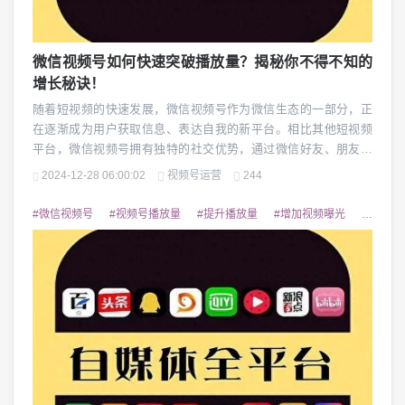
微信视频号如何快速突破播放量？揭秘你不得不知的
增长秘诀！
随着短视频的快速发展，微信视频号作为微信生态的一部分，正
在逐渐成为用户获取信息、表达自我的新平台。相比其他短视频
平台，微信视频号拥有独特的社交优势，通过微信好友、朋友圈
等渠道实现了内容的自然扩散。因此，对于视频号创作者来说，
2024-12-28 06:00:02
视频号运营
244
如何快速提升播放量成为了关键问题。微信视频号如何才能破播
放量？本文将为你揭开这一秘密。一、内容为王：优质内容是播
#微信视频号
#视频号播放量
#提升播放量
#增加视频曝光
#视频号
放量的核心在任何平台上，优质的内容始终是吸引用户的根...