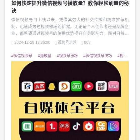
如何快速提升微信视频号播放量？教你轻松刷量的秘
诀
微信视频号自上线以来，凭借其强大的社交传播和精准推荐机
制，迅速成为短视频领域的新宠。无论是个人创作者还是品牌企
业，都希望通过视频号的传播优势提升自身影响力。面对日益激
烈的竞争，单纯依靠自然流量想要获得大量播放和曝光并不容
2024-12-29 12:36:00
视频号运营
868
易。于是，“刷视频号播放量”成为不少人关注的热点话题。今天，
我们就来探讨一下如何通过合理的方式快速提升微信视频号的播
#微信视频号
#播放量
#视频号涨粉
#微信视频号技巧
#视频号运营
放量，并分享一些操作技巧。为什么要提升视频号播放量？...