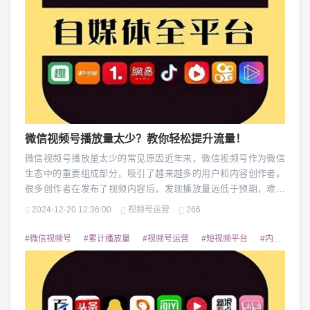
微信视频号播放量太少？教你轻松提升流量！
微信视频号播放量太少的常见原因近年来，微信视频号作为微信
生态中的重要组成部分，吸引了越来越多的用户和内容创作者。
很多创作者在发布了视频内容后，发现播放量远低于预期，难以
获得曝光。这让人感到困惑，毕竟微信用户基数庞大，但为什么
2024-12-20 12:36:00
视频号运营
266
视频号的播放量会这么低呢？我们要理解微信视频号与其他短视
频平台（如抖音、快手）的不同之处。微信视频号依托于微信的
#微信视频号
#累计播放量
#视频号运营
#短视频平台
#内容创作
社交生态，更多地依赖用户的社交网络传播，而不是算法推...