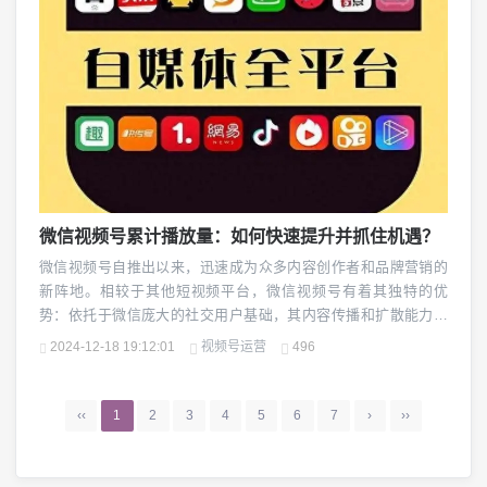
微信视频号累计播放量：如何快速提升并抓住机遇？
微信视频号自推出以来，迅速成为众多内容创作者和品牌营销的
新阵地。相较于其他短视频平台，微信视频号有着其独特的优
势：依托于微信庞大的社交用户基础，其内容传播和扩散能力极
强。因此，对于内容创作者和品牌方而言，微信视频号的累计播
2024-12-18 19:12:01
视频号运营
496
放量，不仅代表着内容的曝光度和传播效果，更关乎个人品牌和
商业机会的挖掘。如何才能快速提高视频号的累计播放量，脱颖
而出呢？我们要明确视频号的推荐机制。和其他短视频平台类...
‹‹
1
2
3
4
5
6
7
›
››