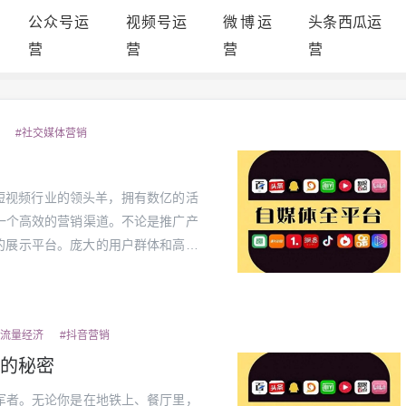
公众号运
视频号运
微博运
头条西瓜运
营
营
营
营
#社交媒体营销
为短视频行业的领头羊，拥有数亿的活
一个高效的营销渠道。不论是推广产
的展示平台。庞大的用户群体和高活
分用户年龄集中在18-35岁之间，这
#流量经济
#抖音营销
的秘密
军者。无论你是在地铁上、餐厅里，