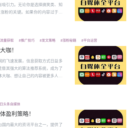
有吸引力。无论你是选择搞笑类、知
是涨粉的关键。如果你的内容过于杂
欲望。如何做好精准定位？结合兴趣
既能保...
#流量获取
#推广技巧
#发文策略
#涨粉秘籍
#平台运营
大咖！
网的飞速发展，信息获取方式日益多
凭借其强大的算法推荐系统，成为了
体大咖、想让自己的内容被更多人看
呢？让我们从注册到内容发布，一步
日...
今日头条自媒体
体盈利策略！
为国内最大的资讯平台之一，提供了