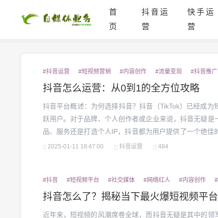
首
抖音运
快手运
页
营
营
#抖音运营
#短视频营销
#内容创作
#流量变现
#抖音推广
抖音怎么运营：从0到1的全方位攻略
抖音平台概述：为何选择抖音？抖音（TikTok）已经成
跃用户。对于品牌、个人创作者或企业来说，抖音无疑是
品、服务还是打造个人IP，抖音都为用户提供了一个绝佳
跃度截至2023年，抖音的用户量已经突破10亿，其中大部
2025-01-11 18:47:00
抖音运营
484
部分人群的消费能力和市场潜力巨大。抖音的日...
#抖音
#短视频平台
#社交媒体
#网络红人
#内容创作
抖音怎么了？揭秘当下最火爆短视频平台
近年来，短视频的风潮席卷全球，而抖音无疑是其中的领