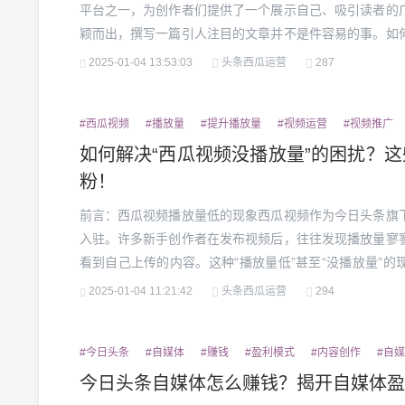
平台之一，为创作者们提供了一个展示自己、吸引读者的
颖而出，撰写一篇引人注目的文章并不是件容易的事。如
能够增加阅读量的文章呢？本文将为你详细介绍一些实用
2025-01-04 13:53:03
头条西瓜运营
287
力。一、选择有吸引力的标题俗话说，标题是文章的“门面”。
#西瓜视频
#播放量
#提升播放量
#视频运营
#视频推广
如何解决“西瓜视频没播放量”的困扰？
粉！
前言：西瓜视频播放量低的现象西瓜视频作为今日头条旗
入驻。许多新手创作者在发布视频后，往往发现播放量寥
看到自己上传的内容。这种“播放量低”甚至“没播放量”
题。究竟是什么原因导致播放量低呢？如何才能有效提
2025-01-04 11:21:42
头条西瓜运营
294
底。原因分析：为何你的西瓜视频没播放量？视频内容缺乏吸
#今日头条
#自媒体
#赚钱
#盈利模式
#内容创作
#自
今日头条自媒体怎么赚钱？揭开自媒体盈