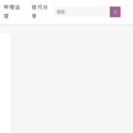
哔哩运
技巧分
营
享