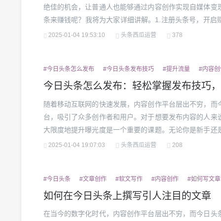
绝佳的机会，让普通人也能够通过内容创作实现自媒体变
条来赚钱呢？我将为大家详细讲解。1.注册头条号，开启
一步自然是注册一个头条号。今日头条提供了一个平台，
2025-01-04 19:53:10
头条西瓜运营
378
集等内容获取收益。注册流程非常简单，你只需要一部手机或
#今日头条怎么发布
#今日头条发布技巧
#提升流量
#内容创
今日头条怎么发布：轻松掌握发布技巧，
随着移动互联网的快速发展，内容创作平台层出不穷，而
台，吸引了众多创作者和用户。对于想要发布内容的人来
大限度地提升曝光度是一个重要的课题。无论你是新手还
发布内容，并借助平台的功能快速引爆流量，都是值得掌
2025-01-04 19:07:03
头条西瓜运营
208
作步骤和技巧，帮助你在今日头条上轻松发布内容，并让更多
#今日头条
#文章创作
#软文写作
#内容创作
#如何写文章
如何在今日头条上撰写引人注目的文章
在当今的数字化时代，内容创作平台层出不穷，而今日头