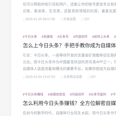
仅可以帮助你吸引目标用户，还能让你的账号更加专业和
识类、美妆类、生活类，还是其他领域的内容，垂直化
乱，观众很难对你产生稳定的兴趣，这会影响他们的关注
2025-01-05 08:07:00
抖音运营
257
与趋势：选择自己感兴趣且平台上比较流行的主题进行创作，
#今日头条
#自媒体
#头条号
#内容创作
#如何上头条
怎么上今日头条？手把手教你成为自媒体
引言：今日头条，一座等待开发的流量金矿随着移动互联
元化，而今日头条作为中国最受欢迎的资讯类APP之一，
自媒体人追逐流量和曝光的重要平台。如果你想成为自媒
到，今日头条无疑是个好选择。究竟怎么才能上今日头条
2025-01-04 23:07:03
头条西瓜运营
247
步解析这个过程。1.注册头条号，开启你的创作之旅要想在今
#今日头条赚钱
#自媒体变现
#内容创作
#头条号盈利
#
怎么利用今日头条赚钱？全方位解密自媒
在如今的数字时代，自媒体行业风生水起，而今日头条作