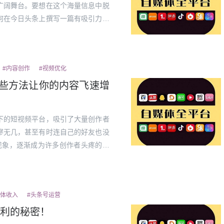
广阔舞台。要想在这个海量信息中脱
何在今日头条上撰写一篇有吸引力且
技巧，帮助你提高文章的质量和影响
在今...
#内容创作
#视频优化
这些方法让你的内容飞速增
下的短视频平台，吸引了大量创作者
寥无几，甚至有时连自己的好友也没
的现象，逐渐成为许多创作者头疼的问
升视频的曝光率？本文将为你揭开谜
引力...
媒体收入
#头条号运营
利的秘密！