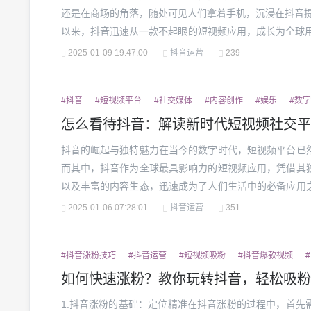
还是在商场的角落，随处可见人们拿着手机，沉浸在抖音提
以来，抖音迅速从一款不起眼的短视频应用，成长为全球用
时间，抖音究竟是怎么做到的呢？“抖音怎么了？”这不仅
2025-01-09 19:47:00
抖音运营
239
问题。抖音的成功之道抖音的成功，离不开几个核心要素：.
#抖音
#短视频平台
#社交媒体
#内容创作
#娱乐
#数
怎么看待抖音：解读新时代短视频社交平
抖音的崛起与独特魅力在当今的数字时代，短视频平台已
而其中，抖音作为全球最具影响力的短视频应用，凭借其
以及丰富的内容生态，迅速成为了人们生活中的必备应用
级产品？它到底具备了哪些独特的魅力，吸引着无数用户驻
2025-01-06 07:28:01
抖音运营
351
抖音的出现，可以说是精确抓住了现代人生活节奏加快、时间
#抖音涨粉技巧
#抖音运营
#短视频吸粉
#抖音爆款视频
如何快速涨粉？教你玩转抖音，轻松吸粉
1.抖音涨粉的基础：定位精准在抖音涨粉的过程中，首先