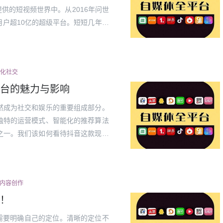
供的短视频世界中。从2016年问世
户超10亿的超级平台。短短几年的
是一个疑问，更是一个时代的现象级
..
字化社交
台的魅力与影响
然成为社交和娱乐的重要组成部分。
独特的运营模式、智能化的推荐算法
之一。我们该如何看待抖音这款现象
足其中？1.碎片化时间的完美填充
碎片...
#内容创作
！
需要明确自己的定位。清晰的定位不