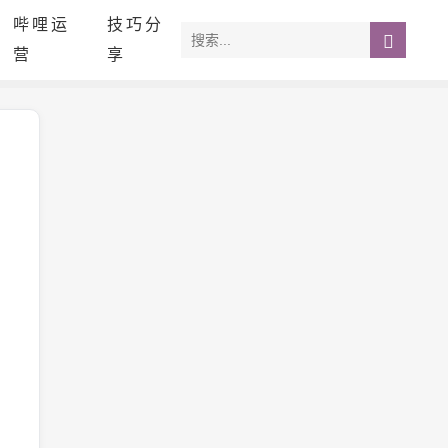
哔哩运
技巧分
营
享