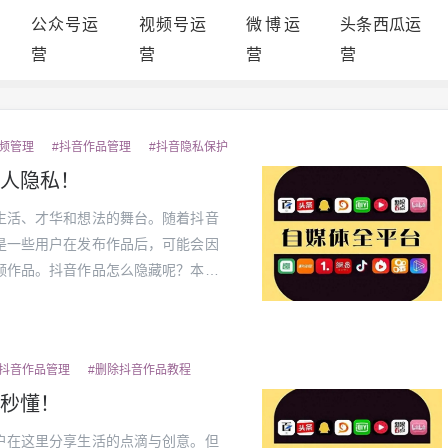
公众号运
视频号运
微博运
头条西瓜运
营
营
营
营
频管理
#抖音作品管理
#抖音隐私保护
人隐私！
生活、才华和想法的舞台。随着抖音
是一些用户在发布作品后，可能会因
频作品。抖音作品怎么隐藏呢？本文
供不同的解决方案，帮助你在保护个
讨论...
#抖音作品管理
#删除抖音作品教程
秒懂！
户在这里分享生活的点滴与创意。但