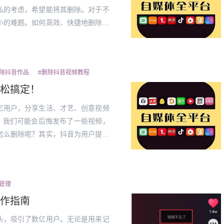
私的考虑，希望能将其删除。对于不
小的难题。如何高效、快捷地删除自
骤及注意事项，助你轻松掌握这项技
个人在...
删除抖音作品
#删除抖音视频教程
松搞定！
亿用户，分享生活、才艺、创意视频
，我们可能会后悔发布了一些视频，
怎么删除呢？其实，抖音为用户提供
为什么你需要删除抖音作品？1.视
布...
管理
作指南
头，吸引了数亿用户。无论是用来记