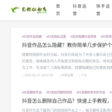
首
抖音运
快手运
页
营
营
#抖音作品隐藏
#抖音隐私设置
#如何隐藏抖音视频
#抖音视
抖音作品怎么隐藏？教你简单几步保护个
随着短视频平台的兴起，抖音已经成为了许多人展示自己
的普及，越来越多的人开始意识到隐私问题的存在。特别
为工作、生活或个人隐私等原因，想要隐藏自己的某些视
将从多个角度详细解释如何在抖音上隐藏作品，并为你提
2025-02-27 19:47:00
抖音运营
779
人隐私的继续享受抖音的乐趣。1.为什么要隐藏抖音作品？在
#抖音删除作品
#抖音如何删除视频
#抖音删除发布的作品
抖音怎么删除自己作品？快速上手教程，
抖音作为当下最热门的短视频平台之一，每天都有无数用