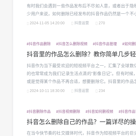
有时我们会遇到一些作品发布后不尽如人意，或者出于隐
少用户来说，如何删除已经发布的抖音作品仍然是一个不
己发布的作品呢？我将为大家详细介绍抖音删除作品的步
2024-11-05 14:20:00
抖音运营
270
巧。一、为什么你需要删除抖音作品？作品质量不符合期望每
#抖音作品删除
#抖音怎么删除视频
#抖音作品管理
#如何
抖音里的作品怎么删除？教你简单几步轻
抖音作为当下最受欢迎的短视频平台之一，汇集了全球数
的也常常成为我们记录生活点滴的“影像日记”。但有时候
或是觉得某个作品不再合适，想要删除它。抖音里的作品
了非常方便的删除功能，只需几步操作即可轻松完成。一、
2024-10-11 18:30:00
抖音运营
234
频质量不佳你可能在浏览自己的抖音主页时，突然发现之前发
#抖音删除作品
#抖音视频删除
#抖音如何删视频
#抖音作品
抖音怎么删除自己的作品？一篇详尽的操
在当今快节奏的社交媒体时代，抖音作为短视频平台的巨