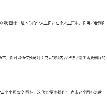
的“我”图标，进入你的个人主页。在个人主页中，你可以看到你
通常，你可以通过预览封面或者视频内容很快识别出需要删除的
微头条展现多少正常？揭秘提升展现量的秘诀
20:24:00
21
2024-09-10 13:56:04
三个小圆点”的图标，这代表“更多操作”。点击这个图标之后，