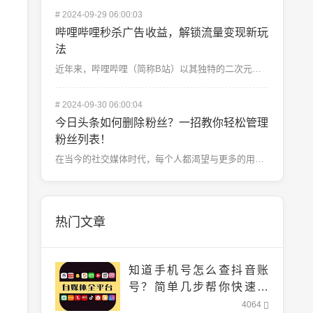
#
2024-09-29 06:00:03
哔哩哔哩秒杀广告收益，解锁流量变现新玩
法
近年来，哔哩哔哩（简称B站）以其独特的二次元文化和年轻用户群体，成为了众多品牌和商家瞄准的营销热土。...
#
2024-09-30 06:00:04
今日头条如何删除粉丝？一招教你轻松管理
粉丝列表！
在当今的社交媒体时代，每个人都渴望与更多的用户建立联系，尤其是在像今日头条这样的平台上。拥有大量粉丝...
热门文章
知道手机号怎么查抖音账
号？简单几步帮你快速找
到！
4064