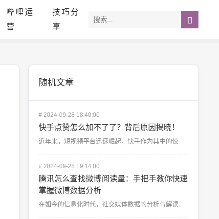
哔哩运
技巧分
营
享
随机文章
#
2024-09-28 18:40:00
快手点赞怎么加不了了？背后原因揭晓！
近年来，短视频平台迅速崛起，快手作为其中的佼佼者，吸引了无数用户通过点赞、评论等方式进行互动。最近有...
#
2024-09-28 19:14:00
腾讯怎么查找微博阅读量：手把手教你快速
掌握微博数据分析
在如今的信息化时代，社交媒体数据的分析与解读显得尤为重要，尤其是对于微博这样的热门社交平台。对于许多...