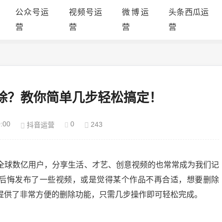
公众号运
视频号运
微博运
头条西瓜运
营
营
营
营
除？教你简单几步轻松搞定！
:00
0
243
抖音运营
全球数亿用户，分享生活、才艺、创意视频的也常常成为我们记
会后悔发布了一些视频，或是觉得某个作品不再合适，想要删除
提供了非常方便的删除功能，只需几步操作即可轻松完成。