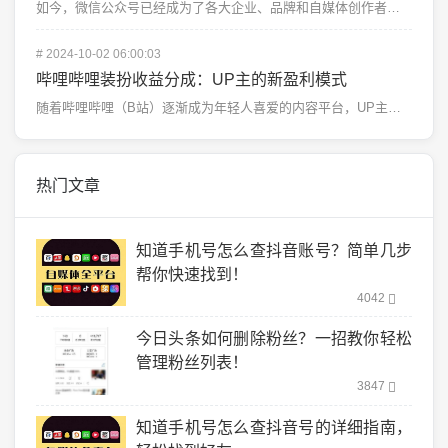
如今，微信公众号已经成为了各大企业、品牌和自媒体创作者的重要推广渠道。微信拥有庞大的用户群体，微信公...
#
2024-10-02 06:00:03
哔哩哔哩装扮收益分成：UP主的新盈利模式
随着哔哩哔哩（B站）逐渐成为年轻人喜爱的内容平台，UP主们不仅在视频创作上获得了广泛的关注和粉丝支持...
热门文章
知道手机号怎么查抖音账号？简单几步
帮你快速找到！
4042
今日头条如何删除粉丝？一招教你轻松
管理粉丝列表！
3847
知道手机号怎么查抖音号的详细指南，