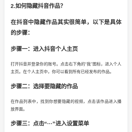
2.如何隐藏抖音作品？
在抖音中隐藏作品其实很简单，以下是具体
的步骤：
步骤一：进入抖音个人主页
打开抖音并登录你的账号。点击右下角的“我”图标，进入个人
主页。在个人主页中，你可以看到所有已经发布的作品。
步骤二：选择要隐藏的作品
在作品列表中，找到你想要隐藏的视频，点击该作品进入播
放界面。
步骤三：点击“···”进入设置菜单