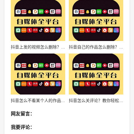
抖音上发的视频怎么删除？一文教你轻松搞定！
抖音自己的作品怎么删除？一分钟教你轻松掌握！
抖音怎么不看某个人的作品？一键解决屏蔽烦恼！
抖音怎么关评论？教你轻松掌控视频互动！
网友留言：
我要评论：