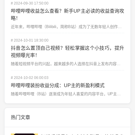
#
2024-09-30 17:50:00
哔哩哔哩收益怎么查看？新手UP主必读的收益查询攻
略！
近年来，哔哩哔哩（Bilibili，简称B站）成为了无数年轻人创作和分享内容的重要平台。无论是搞笑视...
#
2024-10-01 18:30:00
抖音怎么置顶自己视频？轻松掌握这个小技巧，提升
视频曝光率！
随着短视频平台的兴起，越来越多的人选择在抖音上发布内容，展示自己的才艺或生活点滴，吸引了无数用户的关...
#
2024-10-02 06:00:03
哔哩哔哩装扮收益分成：UP主的新盈利模式
随着哔哩哔哩（B站）逐渐成为年轻人喜爱的内容平台，UP主们不仅在视频创作上获得了广泛的关注和粉丝支持...
热门文章