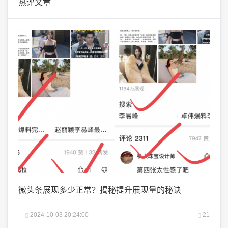
热评文章
？
微头条展现多少正常？揭秘提升展现量的秘诀
抖音
吗？
22
2024-10-03 20:24:00
21
2