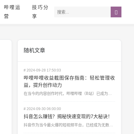
哔哩运
技巧分
营
享
随机文章
#
2024-09-28 17:50:03
哔哩哔哩收益截图保存指南：轻松管理收
益，提升创作动力
在当今的内容创作时代，哔哩哔哩（B站）已成为众多创作者展示自己才华的主要平台之一。不仅是因为其庞大的...
#
2024-09-30 06:00:00
抖音怎么赚钱？揭秘快速变现的7大秘诀！
抖音作为当今最火爆的短视频平台，已经成为无数人展示才华、获取流量、甚至实现财务自由的首选平台。抖音到...