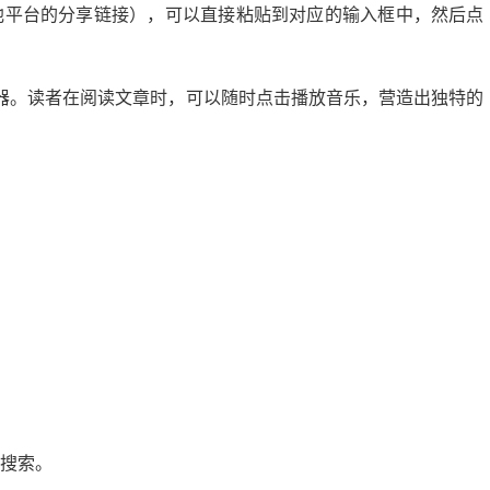
他平台的分享链接），可以直接粘贴到对应的输入框中，然后点
器。读者在阅读文章时，可以随时点击播放音乐，营造出独特的
微头条展现多少正常？揭秘提升展现量的秘诀
20:24:00
21
2024-09-10 13:56:04
中搜索。