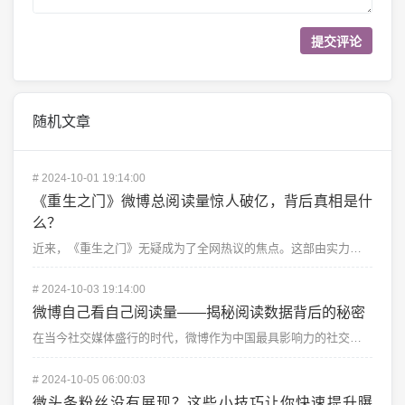
随机文章
#
2024-10-01 19:14:00
《重生之门》微博总阅读量惊人破亿，背后真相是什
么？
近来，《重生之门》无疑成为了全网热议的焦点。这部由实力派演员领衔主演的悬疑剧，凭借其扣人心弦的剧情和...
#
2024-10-03 19:14:00
微博自己看自己阅读量——揭秘阅读数据背后的秘密
在当今社交媒体盛行的时代，微博作为中国最具影响力的社交平台之一，成为许多个人和企业展示自我、传播信息...
#
2024-10-05 06:00:03
微头条粉丝没有展现？这些小技巧让你快速提升曝