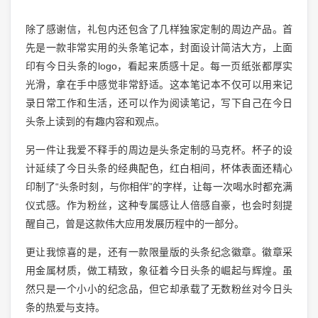
除了感谢信，礼包内还包含了几样独家定制的周边产品。首
先是一款非常实用的头条笔记本，封面设计简洁大方，上面
印有今日头条的logo，看起来质感十足。每一页纸张都厚实
光滑，拿在手中感觉非常舒适。这本笔记本不仅可以用来记
录日常工作和生活，还可以作为阅读笔记，写下自己在今日
头条上读到的有趣内容和观点。
另一件让我爱不释手的周边是头条定制的马克杯。杯子的设
计延续了今日头条的经典配色，红白相间，杯体表面还精心
印制了“头条时刻，与你相伴”的字样，让每一次喝水时都充满
仪式感。作为粉丝，这种专属感让人倍感自豪，也会时刻提
醒自己，曾是这款伟大应用发展历程中的一部分。
更让我惊喜的是，还有一款限量版的头条纪念徽章。徽章采
用金属材质，做工精致，象征着今日头条的崛起与辉煌。虽
然只是一个小小的纪念品，但它却承载了无数粉丝对今日头
条的热爱与支持。