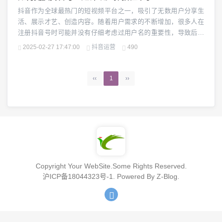
抖音作为全球最热门的短视频平台之一，吸引了无数用户分享生
活、展示才艺、创造内容。随着用户需求的不断增加，很多人在
注册抖音号时可能并没有仔细考虑过用户名的重要性，导致后来
发现自己当初随意设置的抖音号不再符合个人形象或品牌定位。
2025-02-27 17:47:00
抖音运营
490
这时候，很多人会开始考虑更换抖音号。如果你也有类似的想
法，那么这篇文章将为你提供超详细的步骤和注意事项，帮助你
快速、顺利地完成抖音号的更换。无论你是想更新个人品牌，...
‹‹
1
››
Copyright Your WebSite.Some Rights Reserved.
沪ICP备18044323号-1
. Powered By
Z-Blog
.