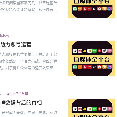
会发现阅读量寥寥无几，甚至连基础
容经过精心设计和撰写，却仿佛石沉
容传播呢？1.微博阅读量背后的算
的推...
媒体运营
助力账号运营
个人和媒体的重要推广工具。对于很
动率依然是一个巨大挑战。粉丝究竟
式，对于提升公众号的运营效果至关
内容为王，是任何自媒体平台不变的真
...
力
#社交平台数据
博数据背后的真相
，已经成为无数用户展示自我、获取