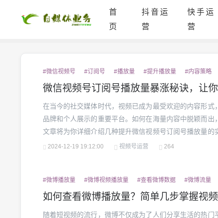
首
抖音运
快手运
页
营
营
#微信视频号
#订阅号
#播放量
#提升播放量
#内容策略
微信视频号订阅号播放量暴涨秘诀，让你
在当今的社交媒体时代，视频已成为最受欢迎的内容形式
品牌和个人展示的重要平台。如何在海量内容中脱颖而出
文章将为你详细介绍几种提升微信视频号订阅号播放量的
和粉丝的关注。1.高质量内容是基础在微信视频号的激
2024-12-19 19:12:00
视频号运营
264
键。如果你的视频内容缺乏吸引力，观众很难愿意停留下来观
#微博播放量
#微博视频播放量
#查看微博数据
#微博流量
如何查看微博播放量？简单几步掌握视频
随着短视频的流行，微博不仅成为了人们分享生活的热门