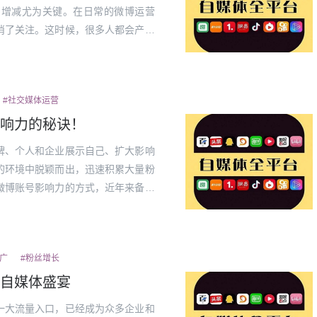
的增减尤为关键。在日常的微博运营
消了关注。这时候，很多人都会产生
博并没有直接提供查看“谁取关了你”
接显示...
#社交媒体运营
响力的秘诀！
牌、个人和企业展示自己、扩大影响
的环境中脱颖而出，迅速积累大量粉
微博账号影响力的方式，近年来备受
来更加受欢迎，还能够提升账号的公
丝的具...
广
#粉丝增长
自媒体盛宴
一大流量入口，已经成为众多企业和