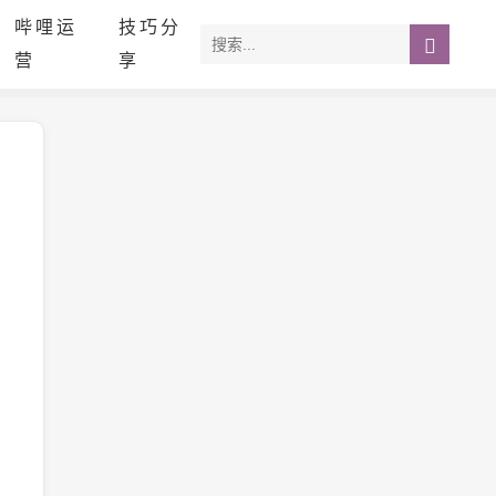
哔哩运
技巧分
营
享