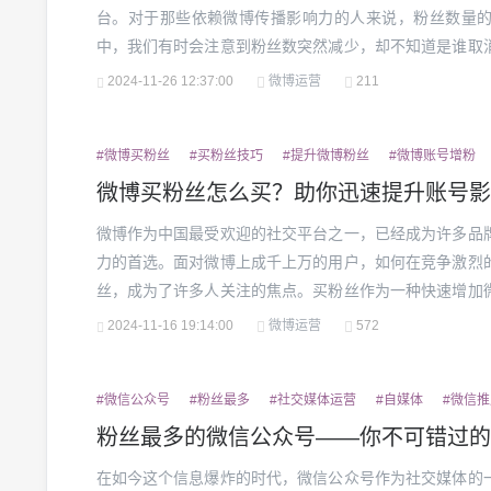
台。对于那些依赖微博传播影响力的人来说，粉丝数量
中，我们有时会注意到粉丝数突然减少，却不知道是谁取
一个疑问：“微博怎么看取关的粉丝？”值得理解的是，微
2024-11-26 12:37:00
微博运营
211
的功能。相比其他平台，微博的隐私性较强，因此官方并不直
#微博买粉丝
#买粉丝技巧
#提升微博粉丝
#微博账号增粉
微博买粉丝怎么买？助你迅速提升账号影
微博作为中国最受欢迎的社交平台之一，已经成为许多品
力的首选。面对微博上成千上万的用户，如何在竞争激烈
丝，成为了许多人关注的焦点。买粉丝作为一种快速增加
关注。通过购买粉丝，微博账号不仅可以在短时间内看起
2024-11-16 19:14:00
微博运营
572
信力，吸引更多的自然粉丝和商业合作机会。但是，微博买粉
#微信公众号
#粉丝最多
#社交媒体运营
#自媒体
#微信推
粉丝最多的微信公众号——你不可错过的
在如今这个信息爆炸的时代，微信公众号作为社交媒体的