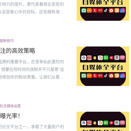
影响力的提升，更代表着商业变现的
信运营者心中的目标。这些拥有海量
微信公众号的运营之道。1.内容为
粉丝...
博吸粉技巧
注的高效策略
品牌的重要平台。在竞争如此激烈的
想要在短时间内涨粉并不只是靠“运
性地增加你的粉丝数量。让我们从基础
容是微博涨粉的核心。无论是文字、
...
#社交媒体运营
曝光率！
的社交平台之一，承载了大量用户的