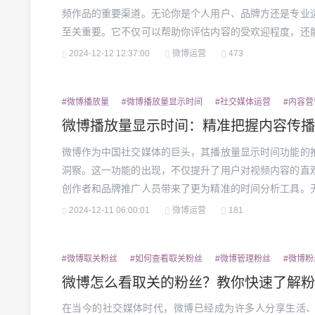
频作品的重要渠道。无论你是个人用户、品牌方还是专业
至关重要。它不仅可以帮助你评估内容的受欢迎程度，还
供有力的依据。一、为什么微博播放量如此重要？我们需
2024-12-12 12:37:00
微博运营
473
值得关注？微博播放量不仅仅是一项简单的数据，它背后代表
#微博播放量
#微博播放量显示时间
#社交媒体运营
#内容营
微博播放量显示时间：精准把握内容传播
微博作为中国社交媒体的巨头，其播放量显示时间功能的
洞察。这一功能的出现，不仅提升了用户对视频内容的直
创作者和品牌推广人员带来了更为精准的时间分析工具。
功能都在悄然改变社交媒体的游戏规则。在微博生态中，
2024-12-11 06:00:01
微博运营
181
直播等形式已经成为用户获取信息、娱乐和互动的重要方式。
#微博取关粉丝
#如何查看取关粉丝
#微博管理粉丝
#微博粉
微博怎么看取关的粉丝？教你快速了解粉
在当今的社交媒体时代，微博已经成为许多人分享生活