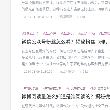
分享欲望和信息传播。许多用户在发布微博内容后，常常
的曝光都很难获得。这种情况让人感到无比挫败。明明内
大海。为什么微博没有阅读量呢？到底是什么在影响你的内
2024-11-10 06:00:01
微博运营
170
法机制要理解微博为什么没有阅读量，首先要搞清楚微博平台
#微信公众号
#粉丝心理
#粉丝运营
#公众号互动
#社交
微信公众号粉丝怎么看？揭秘粉丝心理，
在当今信息爆炸的时代，微信公众号已经成为许多企业、
多公众号运营者来说，如何吸引粉丝、留住粉丝、提升互
是如何看待一个微信公众号的？了解粉丝的心理和行为模
重要。1.微信公众号粉丝的三大核心关注点1.1内容价值
2024-11-09 21:10:00
公众号运营
282
理。公众号的粉丝往往会对一个账号的内容质量保持高度敏感
#微博阅读量
#微博数据分析
#社交媒体运营
#提升微博影响
微博阅读量怎么知道是谁阅读的？揭秘微
在现代社交媒体时代，微博作为一个广受欢迎的社交平台