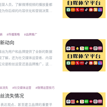
运营人员，了解微博视频的播放量都
能为你后续的内容优化和营销决策提
要明确一个问题：为什么微博播放量
着视频...
销
#传播策略
#品牌推广
新动向
推出为用户和品牌提供了全新的数据
观了解，还为社交媒体运营者、内容
无论是粉丝运营还是品牌推广，这一
视频内容的作用愈发重要，短视频、
播放量...
丝流失
#社交媒体运营
#微博运营技巧
丝流失情况
、表达观点、甚至建立品牌的重要平