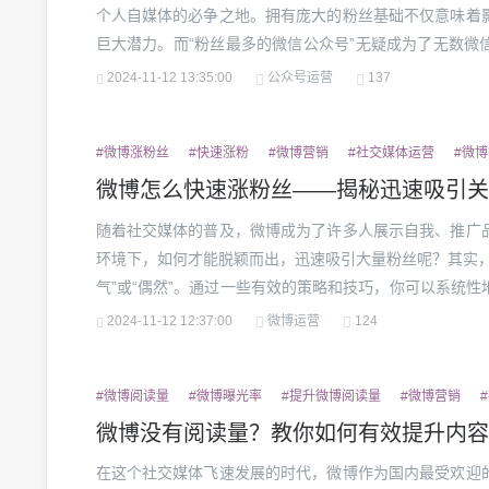
个人自媒体的必争之地。拥有庞大的粉丝基础不仅意味着
巨大潜力。而“粉丝最多的微信公众号”无疑成为了无数微
粉丝的公众号是如何成功的呢？今天，我们就来揭秘这些
2024-11-12 13:35:00
公众号运营
137
王，抓住用户的兴趣点微信公众号之所以能够吸引并留住大量
#微博涨粉丝
#快速涨粉
#微博营销
#社交媒体运营
#微
微博怎么快速涨粉丝——揭秘迅速吸引关
随着社交媒体的普及，微博成为了许多人展示自我、推广
环境下，如何才能脱颖而出，迅速吸引大量粉丝呢？其实，
气”或“偶然”。通过一些有效的策略和技巧，你可以系统
入手，逐步深入剖析。一、打造高质量内容，定位清晰内
2024-11-12 12:37:00
微博运营
124
图片还是视频，只有高质量的内容才能吸引更多的用户关注。
#微博阅读量
#微博曝光率
#提升微博阅读量
#微博营销
微博没有阅读量？教你如何有效提升内容
在这个社交媒体飞速发展的时代，微博作为国内最受欢迎