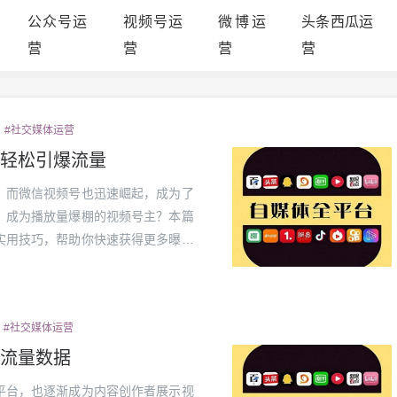
公众号运
视频号运
微博运
头条西瓜运
营
营
营
营
#社交媒体运营
轻松引爆流量
，而微信视频号也迅速崛起，成为了
，成为播放量爆棚的视频号主？本篇
实用技巧，帮助你快速获得更多曝光
烈竞争中，优质内容是吸引粉丝的关
看，更...
#社交媒体运营
流量数据
平台，也逐渐成为内容创作者展示视