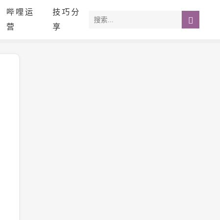
哔哩运
技巧分
营
享