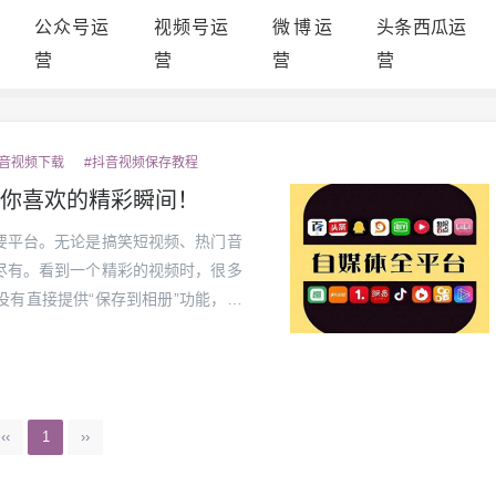
公众号运
视频号运
微博运
头条西瓜运
营
营
营
营
抖音视频下载
#抖音视频保存教程
你喜欢的精彩瞬间！
要平台。无论是搞笑短视频、热门音
尽有。看到一个精彩的视频时，很多
有直接提供“保存到相册”功能，这
们将逐步解析几种简单实用的方法，
情...
‹‹
1
››