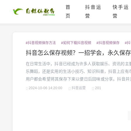
首
抖音运
快手运
页
营
营
#抖音视频保存方法
#如何下载抖音视频
#抖音视频保存
#
抖音怎么保存视频？一招学会，永久保存
在日常生活中，抖音已经成为许多人获取娱乐、资讯的主
乐舞蹈，还是实用的生活小技巧、知识科普，抖音上应有
用户都会希望将其保存下来以便日后回味或分享。抖音并没
让许多用户感到困惑。抖音怎么保存视频呢？别着急，我
2024-10-06 14:20:00
抖音运营
201
帮助你轻松保存抖音视频。一、抖音自带的“保存”功能在某些