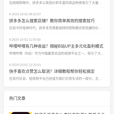
在网络购物中，拼多多以其低价和丰富的商品种类吸引了大量消费者。随着拼多多的火爆，消费者在购物时遇到不...
#
2024-10-02 09:32:07
拼多多怎么搜索店铺？教你简单高效的搜索技巧
在如今的电商时代，拼多多凭借着独特的团购模式和低廉的价格，迅速吸引了众多用户的目光。许多人每天都会使...
#
2024-10-02 11:55:00
哔哩哔哩有几种收益？揭秘B站UP主多元化盈利模式
哔哩哔哩（B站）作为中国最受欢迎的视频平台之一，吸引了大量热爱二次元文化、游戏、影视、动画等年轻用户...
#
2024-10-02 12:20:01
快手喜欢点赞怎么取消？详细教程帮你轻松搞定
在现代社会，短视频平台已经成为我们日常生活的一部分，尤其是像快手这样的热门应用。用户在快手上观看、点...
热门文章