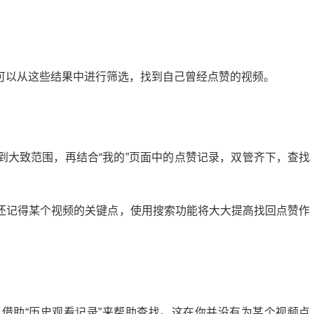
可以从这些结果中进行筛选，找到自己曾经点赞的视频。
到大致范围，再结合“我的”页面中的点赞记录，双管齐下，查找
还记得某个视频的关键点，使用搜索功能将大大提高找回点赞作
微头条展现多少正常？揭秘提升展现量的秘诀
20:24:00
21
2024-09-10 13:56:04
借助“历史观看记录”来帮助查找。这在你并没有为某个视频点