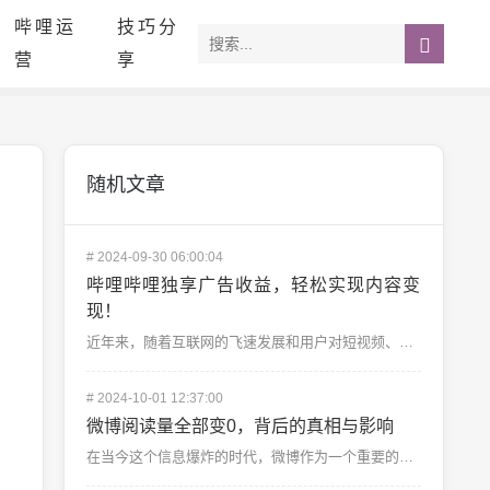
哔哩运
技巧分
营
享
随机文章
#
2024-09-30 06:00:04
哔哩哔哩独享广告收益，轻松实现内容变
现！
近年来，随着互联网的飞速发展和用户对短视频、长视频内容需求的不断提升，越来越多的创作者选择加入视频创...
#
2024-10-01 12:37:00
微博阅读量全部变0，背后的真相与影响
在当今这个信息爆炸的时代，微博作为一个重要的社交媒体平台，承载着无数用户的声音和情感。近日却出现了一...