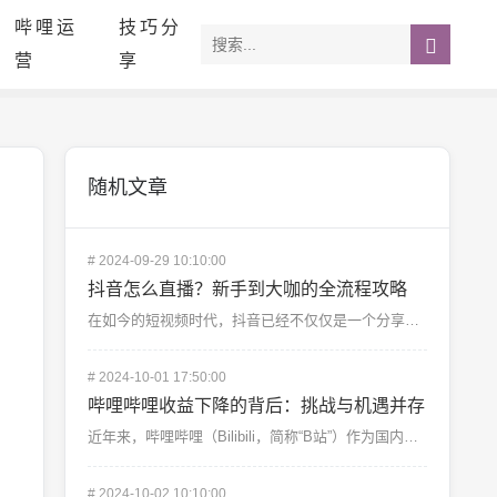
哔哩运
技巧分
营
享
随机文章
#
2024-09-29 10:10:00
抖音怎么直播？新手到大咖的全流程攻略
在如今的短视频时代，抖音已经不仅仅是一个分享短视频的平台，更是一个人人都可以展示才艺、与粉丝互动甚至...
#
2024-10-01 17:50:00
哔哩哔哩收益下降的背后：挑战与机遇并存
近年来，哔哩哔哩（Bilibili，简称“B站”）作为国内领先的二次元社区平台，一直在年轻群体中拥有...
#
2024-10-02 10:10:00