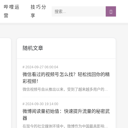
哔哩运
技巧分
营
享
随机文章
#
2024-09-27 06:00:04
微信看过的视频号怎么找？轻松找回你的精
彩视频！
微信视频号自从推出以来，受到了越来越多用户的喜爱。无论是搞笑视频、知识科普、还是日常生活的短片，视频...
#
2024-09-30 19:14:00
微博阅读量初始值：快速提升流量的秘密武
器
在现今的社交媒体环境中，微博作为中国最具影响力的社交平台之一，拥有庞大的用户基础和极高的互动率。无论...