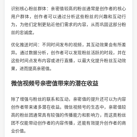
识别核心粉丝群体：亲密值较高的粉丝通常是创作者的核心
用户群体，创作者可以通过分析这些粉丝的兴趣和互动行
为，为他们定制更贴近他们需求的内容，从而巩固这部分粉
丝的忠诚度。
优化推送时间：不同时间发布的视频，其互动效果会有所差
异。通过数据分析，创作者可以发现粉丝活跃的时段，并在
这些时间点发布内容或进行直播，以最大化提升粉丝互动效
果，进而提高亲密值。
微信视频号亲密值带来的潜在收益
除了增强与粉丝的联系和互动，亲密值的提升还可以为内容
创作者带来诸多潜在收益。微信视频号的生态中，亲密值较
高的粉丝团通常具有较强的传播能力和影响力，而这类粉丝
团不仅能带动创作者的内容传播，还能有效提升创作者的商
业价值。