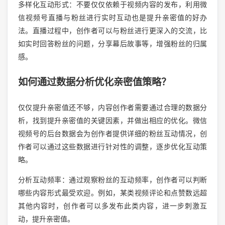
多样化互动形式：不要仅仅依赖于视频内容的发布，利用微
信视频号直播与粉丝进行实时互动也是提升亲密值的好办
法。直播过程中，创作者可以与粉丝进行更深入的交流，比
如实时回答粉丝的问题，分享幕后故事等，增强粉丝的归属
感。
如何通过数据分析优化亲密值策略？
仅仅提升亲密值还不够，内容创作者需要通过合理的数据分
析，找到提升亲密值的关键因素，并做出相应的优化。微信
视频号的后台数据会为创作者提供详细的粉丝互动情况，创
作者可以通过这些数据进行针对性的调整，逐步优化互动策
略。
分析互动频率：通过观察粉丝的互动频率，创作者可以判断
哪些内容形式最受欢迎。例如，某类视频评论和点赞数远超
其他内容时，创作者可以多发布此类内容，进一步刺激互
动，提升亲密值。