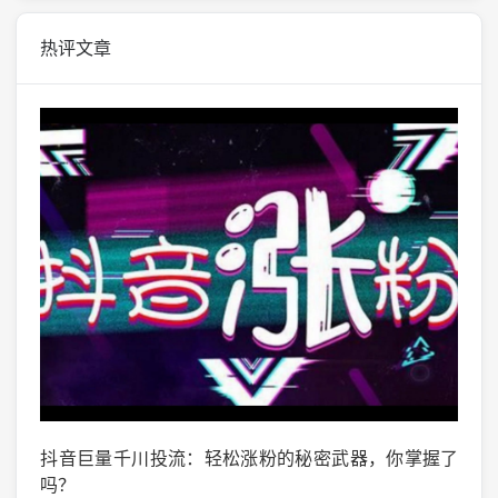
热评文章
掌握了
微博阅读量1万：如何轻松实现你的阅读量突破？
微头