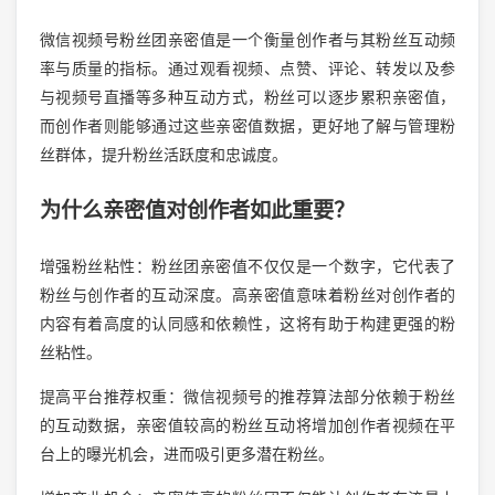
微信视频号粉丝团亲密值是一个衡量创作者与其粉丝互动频
率与质量的指标。通过观看视频、点赞、评论、转发以及参
与视频号直播等多种互动方式，粉丝可以逐步累积亲密值，
而创作者则能够通过这些亲密值数据，更好地了解与管理粉
丝群体，提升粉丝活跃度和忠诚度。
为什么亲密值对创作者如此重要？
增强粉丝粘性：粉丝团亲密值不仅仅是一个数字，它代表了
粉丝与创作者的互动深度。高亲密值意味着粉丝对创作者的
内容有着高度的认同感和依赖性，这将有助于构建更强的粉
丝粘性。
提高平台推荐权重：微信视频号的推荐算法部分依赖于粉丝
的互动数据，亲密值较高的粉丝互动将增加创作者视频在平
台上的曝光机会，进而吸引更多潜在粉丝。