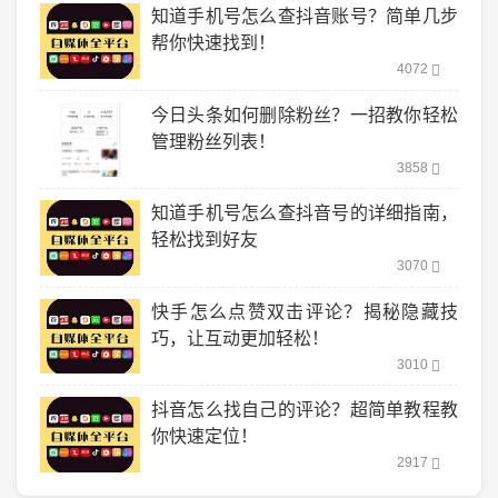
知道手机号怎么查抖音账号？简单几步
帮你快速找到！
4072
今日头条如何删除粉丝？一招教你轻松
管理粉丝列表！
3858
知道手机号怎么查抖音号的详细指南，
轻松找到好友
3070
快手怎么点赞双击评论？揭秘隐藏技
巧，让互动更加轻松！
3010
抖音怎么找自己的评论？超简单教程教
你快速定位！
2917