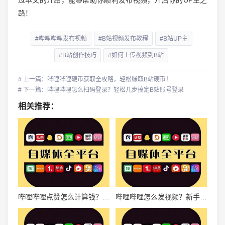
路！
#哔哩哔哩发布视频
#B站视频发布教程
#B站UP主
#B站创作技巧
#如何上传视频到B站
# 上一篇：哔哩哔哩硬币获取全攻略，轻松赚取B站硬币！
# 下一篇：哔哩哔哩怎么扫码登录？轻松几步搞定B站账号登录
相关推荐：
哔哩哔哩点赞怎么计算钱？揭秘B站UP主变现秘籍！
哔哩哔哩怎么发视频？新手也能快速上手的详细指南