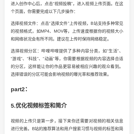
进入创作中心后，点击“视频投稿”，进入视频上传页面。在这
个页面，你需要完成以下几步操作：
选择视频文件：点击“选择文件”上传视频，B站支持多种常见
的视频格式，如MP4、MOV等，上传速度根据你的视频大小
和网络状况会有所不同。建议在上传时保持网络稳定。
选择视频分区：哔哩哔哩提供了多种内容分类，如“生活”、
“游戏”、“科技”、“动画”等，你需要根据视频的内容选择合适
的分区，这样能让你的作品更容易被相应兴趣的观众看到。
选择错误的分区可能会影响视频的曝光率和推荐效果。
part2：
5.优化视频标签和简介
视频的上传只是第一步，接下来你还需要对视频的相关信息
进行完善。B站的推荐算法和用户搜索习惯与视频的标签和简