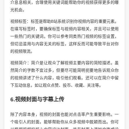
介息息相关，合理使用关键词能帮助你的视频获得更多的曝
光机会。
视频标签：标签是帮助B站系统识别你视频内容的重要元素。
在填写标签时，要确保标签与视频内容相关，并且可以使用
一些热门的关键词。你可以参考同类热门视频的标签设置，
但切忌滥用与内容无关的标签，这样反而可能导致平台对你
的视频限流。
视频简介：简介是让观众了解视频主要内容的简短描述。虽
然简介的字数不宜过多，但要尽可能简明扼要地告诉观众你
的视频讲述了什么内容，吸引他们观看。还可以在简介中留
下互动信息，如让观众点赞、投币、收藏、关注等。
6.视频封面与字幕上传
除了内容本身，视频的封面也能对点击率产生重要影响。一
个吸引人的封面，能够帮助你从众多视频中脱颖而出。你可