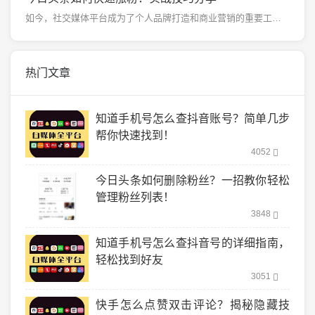
如今，社交媒体平台成为了个人品牌打造和商业营销的重要工具，而在众多平台中，今日头条凭借其强大的内容分...
热门文章
知道手机号怎么查抖音账号？简单几步
帮你快速找到！
4052
今日头条如何删除粉丝？一招教你轻松
管理粉丝列表！
3848
知道手机号怎么查抖音号的详细指南，
轻松找到好友
3051
快手怎么点赞双击评论？揭秘隐藏技