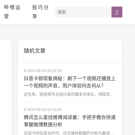
哔哩运
技巧分
营
享
随机文章
#
2024-09-24 20:22:59
抖音卡顿现象揭秘：刷下一个视频还播放上
一个视频的声音，用户体验何去何从？
近年来，短视频平台如抖音的爆发式增长，彻底改变了我们获取娱乐内容的方式。随着用户量的激增和内容的复杂...
#
2024-09-28 19:14:00
腾讯怎么查找微博阅读量：手把手教你快速
掌握微博数据分析
在如今的信息化时代，社交媒体数据的分析与解读显得尤为重要，尤其是对于微博这样的热门社交平台。对于许多...