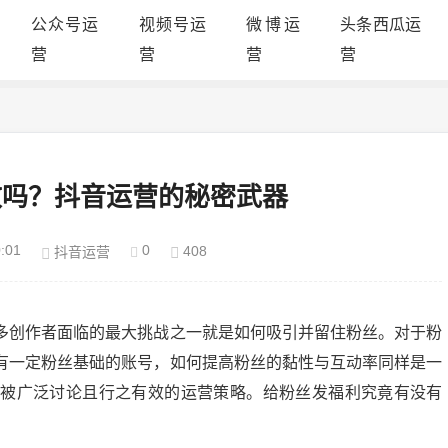
公众号运
视频号运
微博运
头条西瓜运
营
营
营
营
效吗？抖音运营的秘密武器
:01
0
408
抖音运营
多创作者面临的最大挑战之一就是如何吸引并留住粉丝。对于粉
有一定粉丝基础的账号，如何提高粉丝的黏性与互动率同样是一
个被广泛讨论且行之有效的运营策略。给粉丝发福利究竟有没有