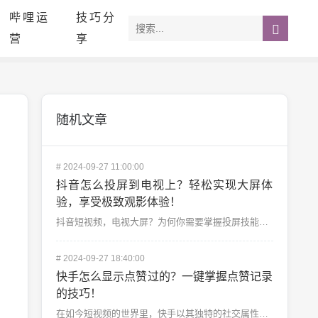
哔哩运
技巧分
营
享
随机文章
#
2024-09-27 11:00:00
抖音怎么投屏到电视上？轻松实现大屏体
验，享受极致观影体验！
抖音短视频，电视大屏？为何你需要掌握投屏技能！随着抖音的流行，它已经成为了许多人每天必看的娱乐应用之...
#
2024-09-27 18:40:00
快手怎么显示点赞过的？一键掌握点赞记录
的技巧！
在如今短视频的世界里，快手以其独特的社交属性和丰富的内容赢得了众多用户的青睐。在使用快手时，我们常常...