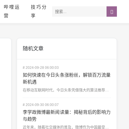
哔哩运
技巧分
营
享
随机文章
#
2024-09-28 06:00:03
如何快速在今日头条涨粉丝，解锁百万流量
新机遇
在移动互联网时代，今日头条凭借强大的算法推荐和海量用户，成为众多内容创作者展示才华、分享观点的重要平...
#
2024-09-30 06:00:07
李学政微博最新阅读量：揭秘背后的影响力
与趋势
近年来，随着社交媒体的普及，微博作为中国最受欢迎的社交平台之一，成为许多公众人物发表意见、互动交流的...