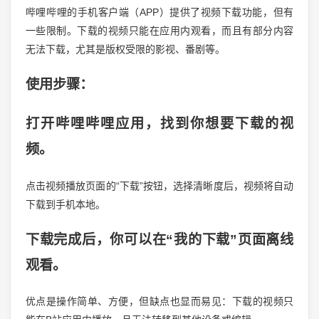
哔哩哔哩的手机客户端（APP）提供了视频下载功能，但有
一些限制。下载的视频只能在应用内观看，而且有部分内容
无法下载，尤其是版权受限的影视、番剧等。
使用步骤：
打开哔哩哔哩应用，找到你想要下载的视
频。
点击视频播放页面的“下载”按钮，选择清晰度后，视频将自动
下载到手机本地。
下载完成后，你可以在“我的下载”页面离线
观看。
优点是操作简单、方便，但缺点也显而易见：下载的视频只