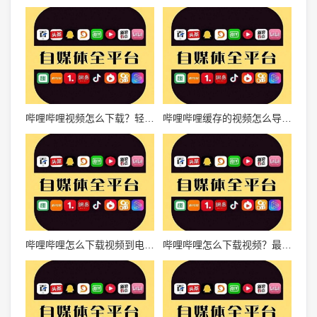
哔哩哔哩视频怎么下载？轻松学会这几招，畅享无限下载乐趣！
哔哩哔哩缓存的视频怎么导出？简单几步教你轻松搞定！
哔哩哔哩怎么下载视频到电脑？超详细教程教你轻松搞定
哔哩哔哩怎么下载视频？最全攻略来了！