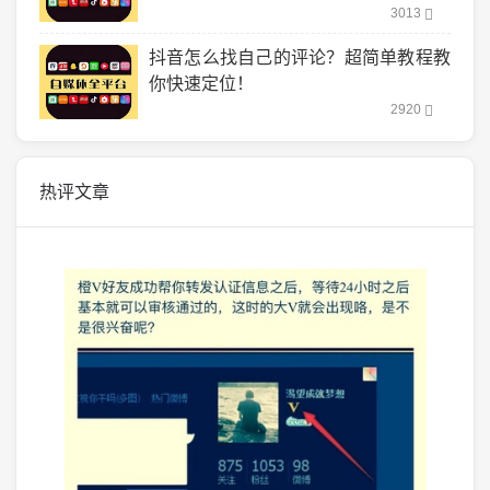
3013
抖音怎么找自己的评论？超简单教程教
你快速定位！
2920
热评文章