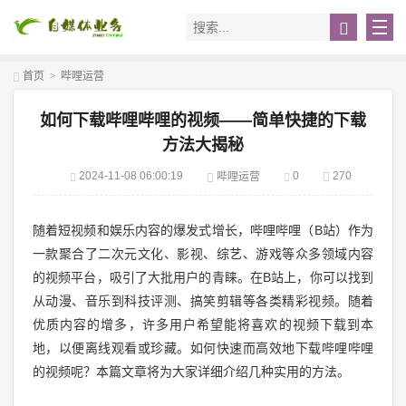
首页
>
哔哩运营
如何下载哔哩哔哩的视频——简单快捷的下载
方法大揭秘
2024-11-08 06:00:19
0
270
哔哩运营
随着短视频和娱乐内容的爆发式增长，哔哩哔哩（B站）作为
一款聚合了二次元文化、影视、综艺、游戏等众多领域内容
的视频平台，吸引了大批用户的青睐。在B站上，你可以找到
从动漫、音乐到科技评测、搞笑剪辑等各类精彩视频。随着
优质内容的增多，许多用户希望能将喜欢的视频下载到本
地，以便离线观看或珍藏。如何快速而高效地下载哔哩哔哩
的视频呢？本篇文章将为大家详细介绍几种实用的方法。