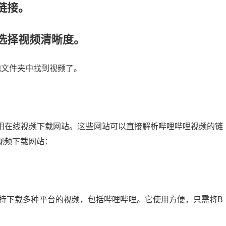
链接。
选择视频清晰度。
地文件夹中找到视频了。
用在线视频下载网站。这些网站可以直接解析哔哩哔哩视频的链
视频下载网站：
站，支持下载多种平台的视频，包括哔哩哔哩。它使用方便，只需将B