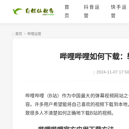
首
抖音运
快手运
页
营
营
首页
>
哔哩运营
哔哩哔哩如何下载：
2024-11-07 17:50
哔哩哔哩（B站）作为中国最大的弹幕视频网站
容。许多用户希望能将自己喜欢的视频下载到本地
致很多人不清楚如何正确地下载B站的视频。