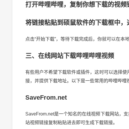
打开哔哩哔哩，复制你想下载的视频
将链接粘贴到硕鼠软件的下载框中，
点击“开始下载”，等待下载完成后，你就可以在本
三、在线网站下载哔哩哔哩视频
有些用户不希望下载软件或插件，这时可以选择使
接，并提供下载地址。以下是一些常用的哔哩哔哩
SaveFrom.net
SaveFrom.net是一个知名的在线视频下载网
站视频链接复制粘贴进去即可生成下载链接。