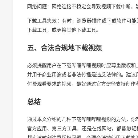
网络问题：网络连接不稳定会导致视频下载中断。建
下载工具失效：有时，浏览器插件或下载软件可能
下载工具，或更换其他下载工具。
五、合法合规地下载视频
必须提醒用户在下载哔哩哔哩视频时应尊重版权和
并用于商业用途或者非法传播是违反法律的。建议
付费观看要求的视频，最好通过官方途径支持创作
总结
通过本文介绍的几种下载哔哩哔哩视频的方法，你
官方应用、第三方工具，还是在线网站，都能够轻
都应该时刻注意版权问题，合理合法地使用下载的