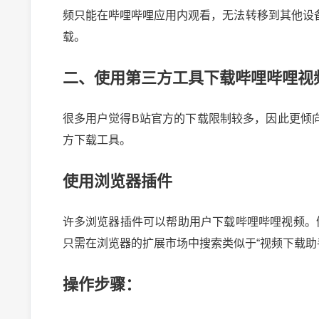
频只能在哔哩哔哩应用内观看，无法转移到其他设
载。
二、使用第三方工具下载哔哩哔哩视
很多用户觉得B站官方的下载限制较多，因此更倾
方下载工具。
使用浏览器插件
许多浏览器插件可以帮助用户下载哔哩哔哩视频。例如，
只需在浏览器的扩展市场中搜索类似于“视频下载助
操作步骤：