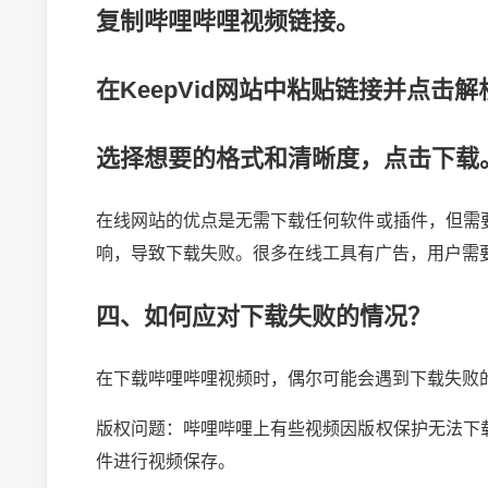
复制哔哩哔哩视频链接。
在KeepVid网站中粘贴链接并点击解
选择想要的格式和清晰度，点击下载
在线网站的优点是无需下载任何软件或插件，但需
响，导致下载失败。很多在线工具有广告，用户需
四、如何应对下载失败的情况？
在下载哔哩哔哩视频时，偶尔可能会遇到下载失败
版权问题：哔哩哔哩上有些视频因版权保护无法下
件进行视频保存。