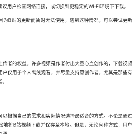
议用户检查网络连接，或切换到更稳定的Wi-Fi环境下下载。
因为B站的更新而暂时无法使用。遇到这种情况，可以尝试更新
上传者的权益。许多视频是作者付出大量心血创作的，下载视频
用户仅用于个人离线观看，并尽量支持原创作者，尤其是那些有
者。
可以根据自己的需求和实际情况选择最适合的方式。不论是通过
松地将B站视频下载并保存至本地。但是，无论何种方式，用户
资源。