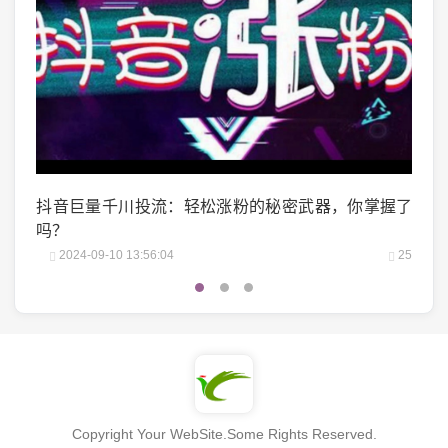
掌握了
微博阅读量1万：如何轻松实现你的阅读量突破？
微头
25
2024-10-04 06:00:07
22
2
Copyright Your WebSite.Some Rights Reserved.