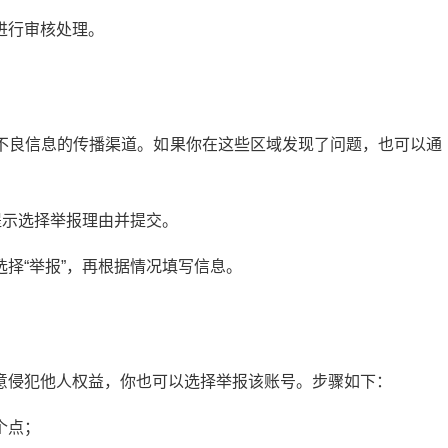
进行审核处理。
不良信息的传播渠道。如果你在这些区域发现了问题，也可以通
提示选择举报理由并提交。
择“举报”，再根据情况填写信息。
微头条展现多少正常？揭秘提升展现量的秘诀
20:24:00
21
2024-09-10 13:56:04
意侵犯他人权益，你也可以选择举报该账号。步骤如下：
个点；