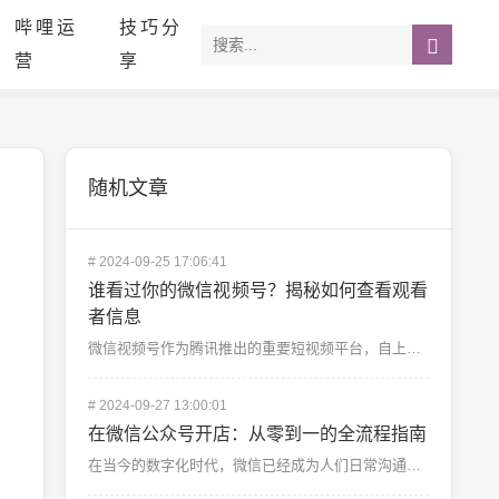
哔哩运
技巧分
营
享
随机文章
#
2024-09-25 17:06:41
谁看过你的微信视频号？揭秘如何查看观看
者信息
微信视频号作为腾讯推出的重要短视频平台，自上线以来，已经吸引了无数创作者的加入。无论是个人用户还是企...
#
2024-09-27 13:00:01
在微信公众号开店：从零到一的全流程指南
在当今的数字化时代，微信已经成为人们日常沟通和购物的重要工具。而随着微信小店的推出，越来越多的商家选...