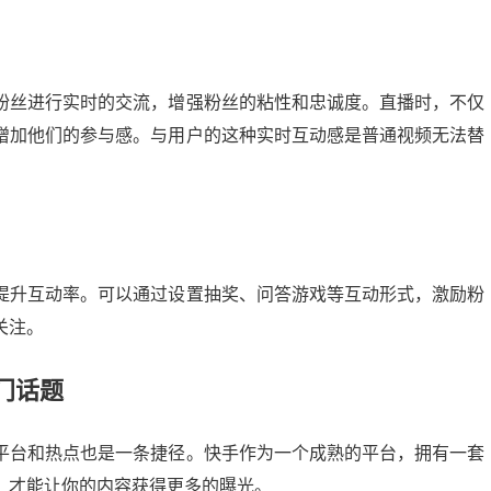
粉丝进行实时的交流，增强粉丝的粘性和忠诚度。直播时，不仅
增加他们的参与感。与用户的这种实时互动感是普通视频无法替
提升互动率。可以通过设置抽奖、问答游戏等互动形式，激励粉
关注。
抖音巨量千川投流：轻松涨粉的秘密武器，你掌握了吗？
门话题
13:56:04
25
2024-10-04 06:00:07
平台和热点也是一条捷径。快手作为一个成熟的平台，拥有一套
，才能让你的内容获得更多的曝光。