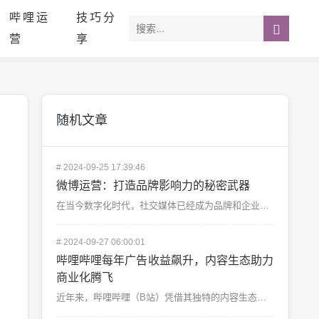
哔哩运
技巧分
营
享
随机文章
#
2024-09-25 17:39:46
微博运营：打造品牌影响力的秘密武器
在当今数字化时代，社交媒体已经成为品牌和企业宣传的核心渠道，而微博作为中国最具活跃度的社交平台之一，...
#
2024-09-27 06:00:01
哔哩哔哩每年广告收益飙升，内容生态助力
商业化腾飞
近年来，哔哩哔哩（B站）凭借其独特的内容生态和用户粘性，逐渐从一个年轻人的小众社区成长为一个集娱乐、...