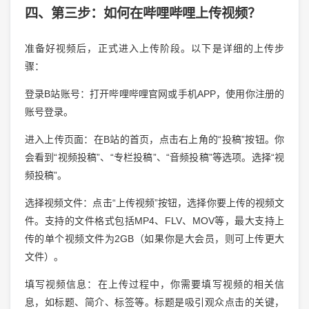
四、第三步：如何在哔哩哔哩上传视频？
准备好视频后，正式进入上传阶段。以下是详细的上传步
骤：
登录B站账号：打开哔哩哔哩官网或手机APP，使用你注册的
账号登录。
进入上传页面：在B站的首页，点击右上角的“投稿”按钮。你
会看到“视频投稿”、“专栏投稿”、“音频投稿”等选项。选择“视
频投稿”。
选择视频文件：点击“上传视频”按钮，选择你要上传的视频文
件。支持的文件格式包括MP4、FLV、MOV等，最大支持上
传的单个视频文件为2GB（如果你是大会员，则可上传更大
文件）。
填写视频信息：在上传过程中，你需要填写视频的相关信
息，如标题、简介、标签等。标题是吸引观众点击的关键，