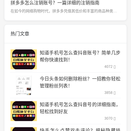
拼多多怎么注销账号？一篇详细的注销指南
在如今的网络购物时代，拼多多凭借其低价和丰富的商品种类吸引了大量用户。有时我们可能因为个人原因或是为...
热门文章
知道手机号怎么查抖音账号？简单几步
帮你快速找到！
4072
今日头条如何删除粉丝？一招教你轻松
管理粉丝列表！
3858
知道手机号怎么查抖音号的详细指南，
轻松找到好友
3070
快手怎么点赞双击评论？揭秘隐藏技