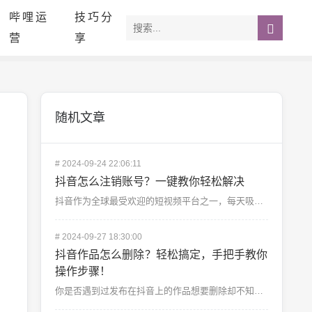
哔哩运
技巧分
营
享
随机文章
#
2024-09-24 22:06:11
抖音怎么注销账号？一键教你轻松解决
抖音作为全球最受欢迎的短视频平台之一，每天吸引着数以亿计的用户使用，但有时候我们可能会因为各种原因选...
#
2024-09-27 18:30:00
抖音作品怎么删除？轻松搞定，手把手教你
操作步骤！
你是否遇到过发布在抖音上的作品想要删除却不知如何操作？本文将详细为你讲解抖音作品删除的具体步骤，帮助...