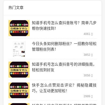
热门文章
知道手机号怎么查抖音账号？简单几步
帮你快速找到！
4061
今日头条如何删除粉丝？一招教你轻松
管理粉丝列表！
3852
知道手机号怎么查抖音号的详细指南，
轻松找到好友
3056
快手怎么点赞双击评论？揭秘隐藏技
巧，让互动更加轻松！
2999