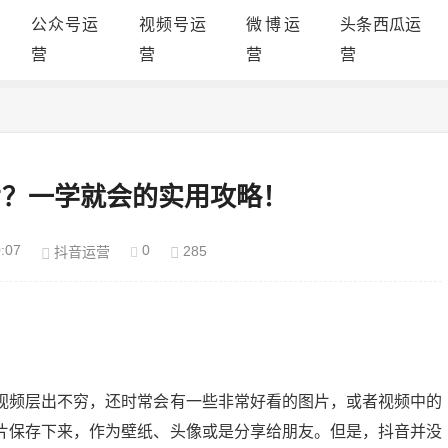
公众号运
视频号运
微博运
头条西瓜运
营
营
营
营
片？一学就会的实用攻略！
:07
0
285
抖音运营
视频层出不穷，还时常会有一些非常好看的图片，或者视频中的
片保存下来，作为壁纸、头像或是分享给朋友。但是，抖音并没