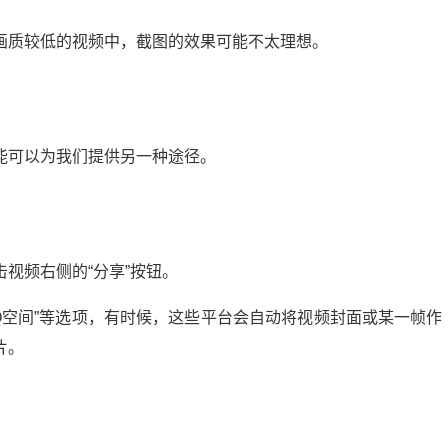
画质较低的视频中，截图的效果可能不太理想。
能可以为我们提供另一种途径。
视频右侧的“分享”按钮。
QQ空间”等选项，有时候，这些平台会自动将视频封面或某一帧作
片。
微头条展现多少正常？揭秘提升展现量的秘诀
20:24:00
21
2024-09-10 13:56:04