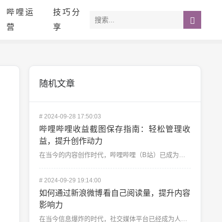
哔哩运
技巧分
营
享
随机文章
#
2024-09-28 17:50:03
哔哩哔哩收益截图保存指南：轻松管理收
益，提升创作动力
在当今的内容创作时代，哔哩哔哩（B站）已成为众多创作者展示自己才华的主要平台之一。不仅是因为其庞大的...
#
2024-09-29 19:14:00
如何通过新浪微博看自己阅读量，提升内容
影响力
在当今信息爆炸的时代，社交媒体平台已经成为人们表达观点、分享生活、获取信息的重要工具，而新浪微博作为...