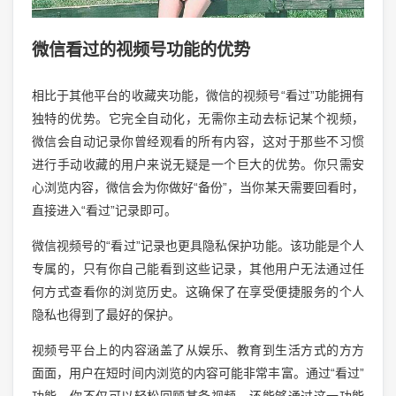
微信看过的视频号功能的优势
相比于其他平台的收藏夹功能，微信的视频号“看过”功能拥有
独特的优势。它完全自动化，无需你主动去标记某个视频，
微信会自动记录你曾经观看的所有内容，这对于那些不习惯
进行手动收藏的用户来说无疑是一个巨大的优势。你只需安
心浏览内容，微信会为你做好“备份”，当你某天需要回看时，
直接进入“看过”记录即可。
微信视频号的“看过”记录也更具隐私保护功能。该功能是个人
专属的，只有你自己能看到这些记录，其他用户无法通过任
何方式查看你的浏览历史。这确保了在享受便捷服务的个人
隐私也得到了最好的保护。
视频号平台上的内容涵盖了从娱乐、教育到生活方式的方方
面面，用户在短时间内浏览的内容可能非常丰富。通过“看过”
功能，你不仅可以轻松回顾某条视频，还能够通过这一功能