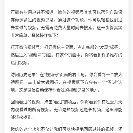
可能有些用户并不知道，微信的视频号其实可以帮你自动保
存你浏览过的视频记录。通过这个功能，你可以轻松找到过
去看过的视频，无需再花费大量时间去搜索。这一步骤其实
非常简单，具体操作如下：
打开微信视频号：打开微信主界面，点击底部的“发现”标签，
然后进入“视频号”页面。在这个页面中，你将看到许多推荐的
热门视频。
访问历史记录：在“视频号”页面的右上角，你会看到一个放大
镜图标。点击放大镜图标，在搜索框下方会有一个“看过”选
项。这是微信自动保存你看过的视频记录的地方。
回顾看过的视频：点击“看过”选项后，你将看到你在过去几天
内观看过的所有视频。无论是短视频还是长视频，这里都能
够轻松找到。
微信的这个功能不仅让我们可以快捷地回顾过往的视频，还