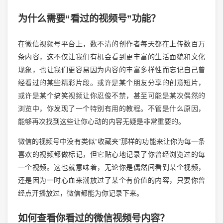
为什么需要“看过的视频号”功能？
在微信视频号平台上，数不清的创作者每天都在上传数百万
条内容，这不仅让我们有机会看到更丰富的生活面貌和文化
现象，也让我们更容易因为内容的丰富多样性而忘记自己曾
经看过的某些精彩片段。或许是某个朋友分享的创意短片，
或许是某个搞笑视频让你忍俊不禁，甚至可能是某次偶然的
浏览中，你发现了一个特别有用的教程。不管是什么原因，
能够再次找到这些让你心动的内容无疑是非常重要的。
微信的视频号中没有类似“收藏夹”那样的功能来让你为每一条
喜欢的视频都做标记，但它贴心地记录了你曾经浏览过的每
一个视频。这也就意味着，无论你是偶然间看到某个视频，
还是因为一时心血来潮放过了某个有价值的内容，只要你曾
经点开播放过，微信都能为你记录下来。
如何查看你看过的微信视频号内容？