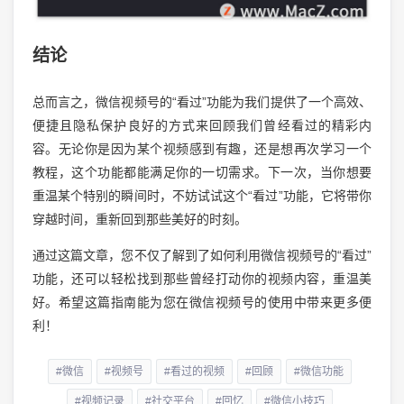
结论
总而言之，微信视频号的“看过”功能为我们提供了一个高效、
便捷且隐私保护良好的方式来回顾我们曾经看过的精彩内
容。无论你是因为某个视频感到有趣，还是想再次学习一个
教程，这个功能都能满足你的一切需求。下一次，当你想要
重温某个特别的瞬间时，不妨试试这个“看过”功能，它将带你
穿越时间，重新回到那些美好的时刻。
通过这篇文章，您不仅了解到了如何利用微信视频号的“看过”
功能，还可以轻松找到那些曾经打动你的视频内容，重温美
好。希望这篇指南能为您在微信视频号的使用中带来更多便
利！
#微信
#视频号
#看过的视频
#回顾
#微信功能
#视频记录
#社交平台
#回忆
#微信小技巧