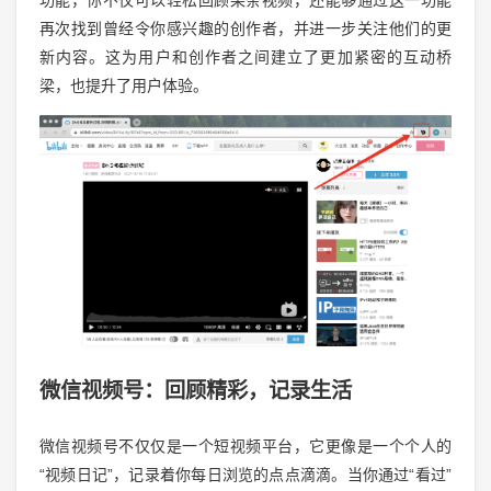
再次找到曾经令你感兴趣的创作者，并进一步关注他们的更
新内容。这为用户和创作者之间建立了更加紧密的互动桥
梁，也提升了用户体验。
微信视频号：回顾精彩，记录生活
微信视频号不仅仅是一个短视频平台，它更像是一个个人的
“视频日记”，记录着你每日浏览的点点滴滴。当你通过“看过”