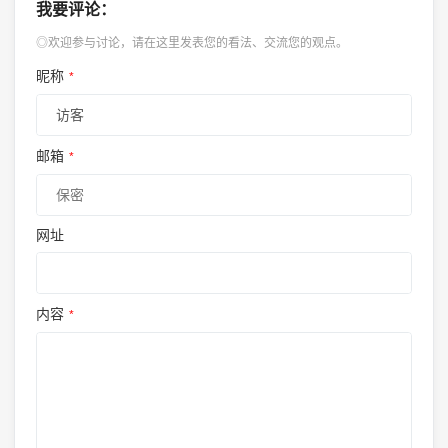
我要评论：
◎欢迎参与讨论，请在这里发表您的看法、交流您的观点。
昵称
*
邮箱
*
网址
内容
*