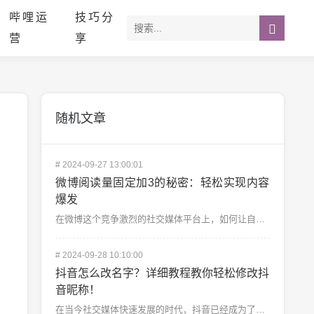
哔哩运
技巧分
营
享
随机文章
#
2024-09-27 13:00:01
微博阅读量固定加3的秘密：轻松实现内容
爆发
在微博这个竞争激烈的社交媒体平台上，如何让自己的内容脱颖而出，吸引大量用户关注，一直是许多用户和企业...
#
2024-09-28 10:10:00
抖音怎么改名字？详细教程教你轻松修改抖
音昵称！
在当今社交媒体快速发展的时代，抖音已经成为了人们日常生活中不可或缺的一部分。不论你是分享生活点滴、展...