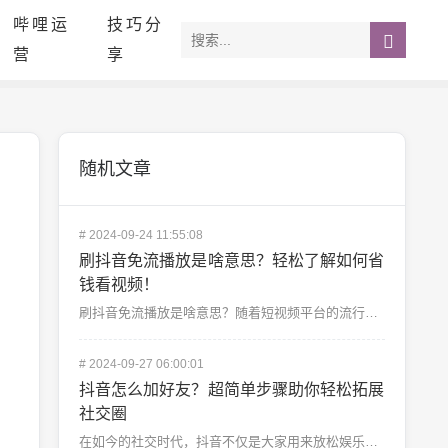
哔哩运
技巧分
营
享
随机文章
#
2024-09-24 11:55:08
刷抖音免流播放是啥意思？轻松了解如何省
钱看视频！
刷抖音免流播放是啥意思？随着短视频平台的流行，像抖音这样的应用已经成为人们日常生活中不可或缺的一部分...
#
2024-09-27 06:00:01
抖音怎么加好友？超简单步骤助你轻松拓展
社交圈
在如今的社交时代，抖音不仅是大家用来放松娱乐的短视频平台，还是一个连接朋友、扩展社交圈的强大工具。不...