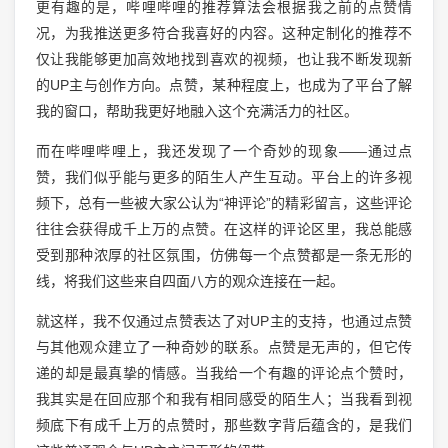
更有趣的是，哔哩哔哩的推荐算法会根据我之前的点赞情
况，为我推送更多符合我喜好的内容。这种定制化的推荐不
仅让我能够更加高效地找到喜欢的视频，也让我不断发现新
的UP主与创作方向。点赞，某种程度上，也成为了平台了解
我的窗口，帮助我更好地融入这个充满活力的社区。
而在哔哩哔哩上，我还发现了一个奇妙的现象——通过点
赞，我们似乎能与更多的陌生人产生互动。平台上的许多视
频下，总有一些被大家公认为“神评论”的精彩留言，这些评论
往往会获得成千上万的点赞。在这样的评论区里，我总能感
受到那种浓厚的社区氛围，仿佛每一个点赞都是一条无形的
线，将我们这些来自四面八方的观众连接在一起。
就这样，我不仅通过点赞表达了对UP主的支持，也通过点赞
与其他观众建立了一种奇妙的联系。点赞是无声的，但它传
递的却是最真挚的情感。当我给一个有趣的评论点个赞时，
我其实是在回应那个和我有相同感受的陌生人；当我看到视
频底下有成千上万的点赞时，那些数字背后蕴含的，是我们