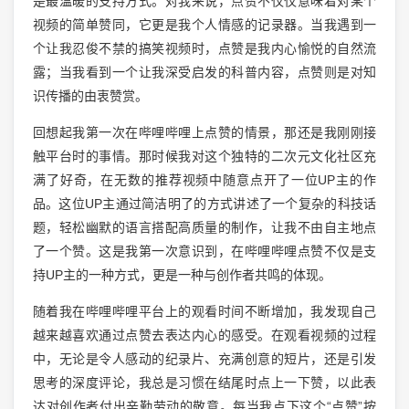
是最温暖的支持方式。对我来说，点赞不仅仅意味着对某个
视频的简单赞同，它更是我个人情感的记录器。当我遇到一
个让我忍俊不禁的搞笑视频时，点赞是我内心愉悦的自然流
露；当我看到一个让我深受启发的科普内容，点赞则是对知
识传播的由衷赞赏。
回想起我第一次在哔哩哔哩上点赞的情景，那还是我刚刚接
触平台时的事情。那时候我对这个独特的二次元文化社区充
满了好奇，在无数的推荐视频中随意点开了一位UP主的作
品。这位UP主通过简洁明了的方式讲述了一个复杂的科技话
题，轻松幽默的语言搭配高质量的制作，让我不由自主地点
了一个赞。这是我第一次意识到，在哔哩哔哩点赞不仅是支
持UP主的一种方式，更是一种与创作者共鸣的体现。
随着我在哔哩哔哩平台上的观看时间不断增加，我发现自己
越来越喜欢通过点赞去表达内心的感受。在观看视频的过程
中，无论是令人感动的纪录片、充满创意的短片，还是引发
思考的深度评论，我总是习惯在结尾时点上一下赞，以此表
达对创作者付出辛勤劳动的敬意。每当我点下这个“点赞”按