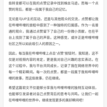
些转变都可以在我的点赞记录中找到蛛丝马迹。而每一个点
赞的背后，都是一段属于我自己的记忆。
无论是与UP主的互动，还是与其他观众的交流，点赞都让我
在哔哩哔哩的旅程中感到了一种独特的归属感。作为一名普
通的观众，我通过点赞留下了自己的一份微小贡献，也在平
台上找到了属于自己的声音。这种感觉，或许正是哔哩哔哩
社区之所以如此吸引人的原因之一。
因此，每当我在哔哩哔哩上点击“点赞”按钮时，我知道，这不
仅是对视频内容的肯定，更是我对自己兴趣的忠实表达。在
这个过程中，我与平台共同成长，记录了我在网络世界中的
每一个精彩瞬间。每一次的点赞，都是一段属于我和哔哩哔
哩的故事，而这些故事，仍在继续。
希望这篇软文不仅能够分享我与哔哩哔哩的独特互动体验，
也能够引发读者对自己点赞背后的思考与共鸣。让我们一起
在哔哩哔哩的世界中，继续发现更多的美好瞬间吧！