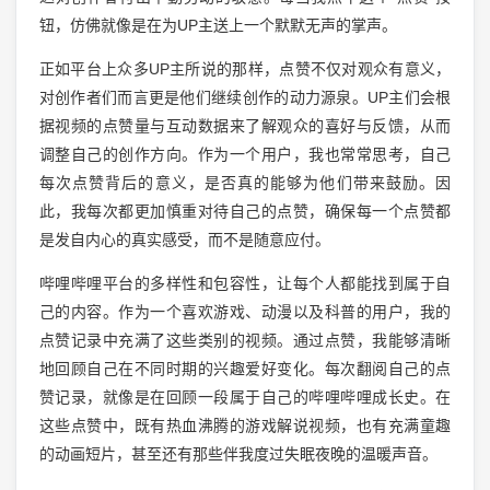
钮，仿佛就像是在为UP主送上一个默默无声的掌声。
正如平台上众多UP主所说的那样，点赞不仅对观众有意义，
对创作者们而言更是他们继续创作的动力源泉。UP主们会根
据视频的点赞量与互动数据来了解观众的喜好与反馈，从而
调整自己的创作方向。作为一个用户，我也常常思考，自己
每次点赞背后的意义，是否真的能够为他们带来鼓励。因
此，我每次都更加慎重对待自己的点赞，确保每一个点赞都
是发自内心的真实感受，而不是随意应付。
哔哩哔哩平台的多样性和包容性，让每个人都能找到属于自
己的内容。作为一个喜欢游戏、动漫以及科普的用户，我的
点赞记录中充满了这些类别的视频。通过点赞，我能够清晰
地回顾自己在不同时期的兴趣爱好变化。每次翻阅自己的点
赞记录，就像是在回顾一段属于自己的哔哩哔哩成长史。在
这些点赞中，既有热血沸腾的游戏解说视频，也有充满童趣
的动画短片，甚至还有那些伴我度过失眠夜晚的温暖声音。