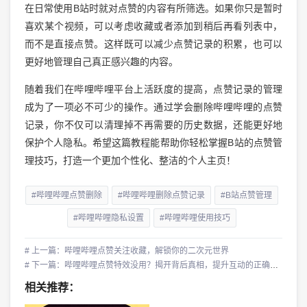
在日常使用B站时就对点赞的内容有所筛选。如果你只是暂时
喜欢某个视频，可以考虑收藏或者添加到稍后再看列表中，
而不是直接点赞。这样既可以减少点赞记录的积累，也可以
更好地管理自己真正感兴趣的内容。
随着我们在哔哩哔哩平台上活跃度的提高，点赞记录的管理
成为了一项必不可少的操作。通过学会删除哔哩哔哩的点赞
记录，你不仅可以清理掉不再需要的历史数据，还能更好地
保护个人隐私。希望这篇教程能帮助你轻松掌握B站的点赞管
理技巧，打造一个更加个性化、整洁的个人主页！
#哔哩哔哩点赞删除
#哔哩哔哩删除点赞记录
#B站点赞管理
#哔哩哔哩隐私设置
#哔哩哔哩使用技巧
# 上一篇：哔哩哔哩点赞关注收藏，解锁你的二次元世界
# 下一篇：哔哩哔哩点赞特效没用？揭开背后真相，提升互动的正确方式
相关推荐：