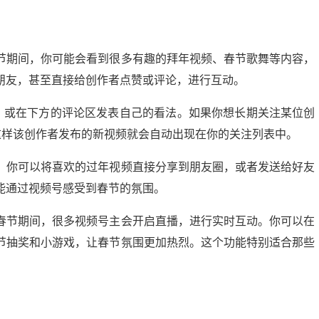
节期间，你可能会看到很多有趣的拜年视频、春节歌舞等内容，
朋友，甚至直接给创作者点赞或评论，进行互动。
钮，或在下方的评论区发表自己的看法。如果你想长期关注某位创
这样该创作者发布的新视频就会自动出现在你的关注列表中。
，你可以将喜欢的过年视频直接分享到朋友圈，或者发送给好友
能通过视频号感受到春节的氛围。
春节期间，很多视频号主会开启直播，进行实时互动。你可以在
微头条展现多少正常？揭秘提升展现量的秘诀
节抽奖和小游戏，让春节氛围更加热烈。这个功能特别适合那些
024-10-03 20:24:00
21
2024-09-10 13:56:04