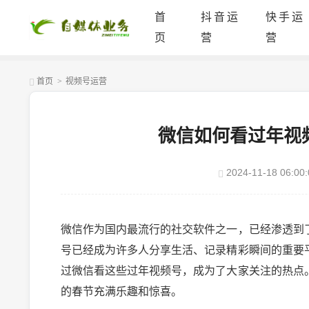
首
抖音运
快手运
页
营
营
首页
>
视频号运营
微信如何看过年视
2024-11-18 06:00:
微信作为国内最流行的社交软件之一，已经渗透到
号已经成为许多人分享生活、记录精彩瞬间的重要
过微信看这些过年视频号，成为了大家关注的热点
的春节充满乐趣和惊喜。