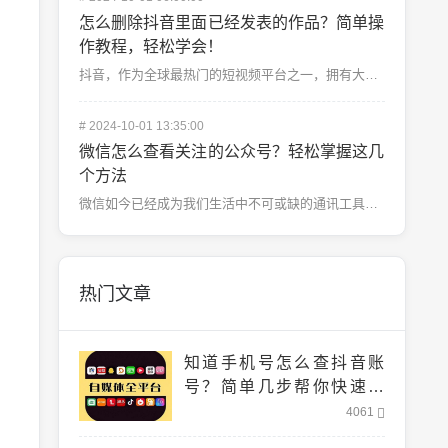
怎么删除抖音里面已经发表的作品？简单操
作教程，轻松学会！
抖音，作为全球最热门的短视频平台之一，拥有大量用户和丰富的创作机会。无论是日常记录，还是创意表达，越...
#
2024-10-01 13:35:00
微信怎么查看关注的公众号？轻松掌握这几
个方法
微信如今已经成为我们生活中不可或缺的通讯工具，不仅仅是用来和朋友聊天，公众号也成为了大家获取资讯、学...
热门文章
知道手机号怎么查抖音账
号？简单几步帮你快速找
到！
4061