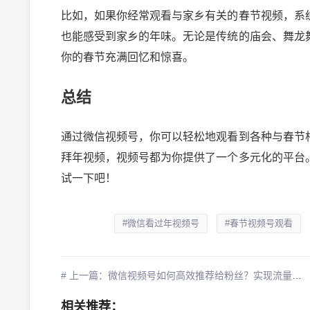
比如，如果你经常观看与家乡有关的春节视频，系
也能感受到家乡的年味。无论是传统的庙会、舞龙
你的春节充满回忆和惊喜。
总结
通过微信视频号，你可以轻松地观看到各种与春节
拜年视频，视频号都为你提供了一个多元化的平台
试一下吧！
#微信看过年视频号
#春节视频号观看
# 上一篇：微信视频号如何高效推荐给粉丝？实现流量爆发的技巧！
相关推荐：