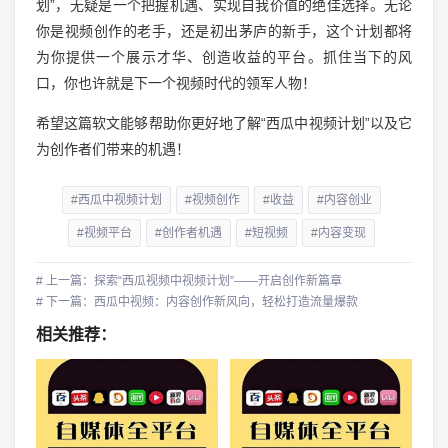
划”，无疑是一个把握机遇、实现自我价值的绝佳选择。无论
你是视频创作的老手，还是初出茅庐的新手，这个计划都将
为你提供一个展示才华、创造收益的平台。抓住当下的风
口，你也许就是下一个视频时代的领军人物！
希望这篇软文能够帮助你更好地了解“西瓜中视频计划”以及它
为创作者们带来的机遇！
#西瓜中视频计划
#视频创作
#收益
#内容创业
#视频平台
#创作者机遇
#短视频
#内容变现
# 上一篇：探索“西瓜视频中视频计划”——开启创作新篇章
# 下一篇：西瓜中视频：内容创作新风向，轻松打造流量爆款
相关推荐：