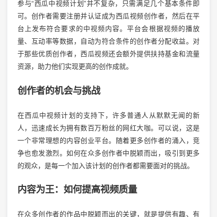
参与“西瓜中视频计划”并不复杂，只需满足几个基本条件即
可。创作者需要注册并认证成为西瓜视频创作者，然后在平
台上发布符合要求的中视频内容。平台会根据视频的播放
量、互动率等数据，自动为符合条件的创作者分配收益。对
于那些优质创作者，西瓜视频还会额外提供扶持基金和流量
资源，助力他们实现更高的创作成就。
创作者的机会与挑战
在西瓜中视频计划的支持下，许多普通人从默默无闻的新
人，迅速成长为拥有数百万粉丝的网红大咖。可以说，这是
一个非常理想的内容创业平台。随着更多创作者的涌入，竞
争也愈发激烈。如何在众多创作者中脱颖而出，吸引到更多
的观众，是每一个加入该计划的创作者都需要面对的挑战。
内容为王：如何提高视频质量
在众多创作者的作品中脱颖而出的关键，就是提供有趣、有