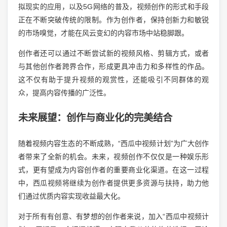
拟现实的应用，以及5G网络的普及，视频创作的形式和手段
正在不断突破传统的限制。作为创作者，保持创新力和敏锐
的市场嗅觉，才能在风云变幻的内容市场中站稳脚跟。
创作者还可以通过不断尝试新的视频风格、剪辑方式，或者
与其他创作者跨界合作，形成更具冲击力和多样性的作品。
这不仅有助于提升视频的观赏性，还能吸引不同群体的观
众，提高内容传播的广泛性。
未来展望：创作与商业化的完美结合
随着视频内容生态的不断成熟，“西瓜中视频计划”为广大创作
者带来了全新的机会。未来，视频创作不仅仅是一种娱乐形
式，更有望成为内容创作者的重要商业化渠道。在这一过程
中，西瓜视频将继续为创作者提供更多资源与扶持，助力他
们通过优质内容实现收益最大化。
对于所有有创意、有梦想的创作者来说，加入“西瓜中视频计