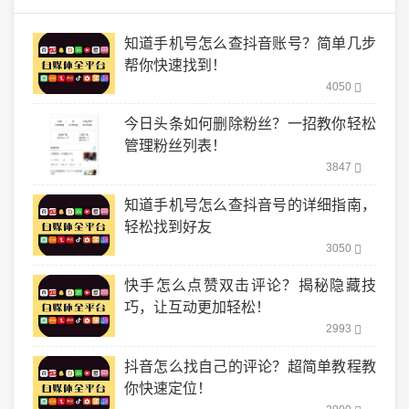
知道手机号怎么查抖音账号？简单几步
帮你快速找到！
4050
今日头条如何删除粉丝？一招教你轻松
管理粉丝列表！
3847
知道手机号怎么查抖音号的详细指南，
轻松找到好友
3050
快手怎么点赞双击评论？揭秘隐藏技
巧，让互动更加轻松！
2993
抖音怎么找自己的评论？超简单教程教
你快速定位！