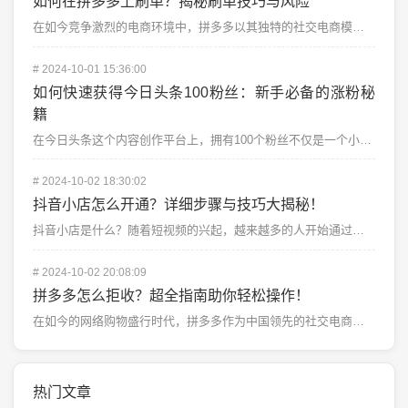
如何在拼多多上刷单？揭秘刷单技巧与风险
在如今竞争激烈的电商环境中，拼多多以其独特的社交电商模式迅速崛起，吸引了大量消费者和商家。在这种情况...
#
2024-10-01 15:36:00
如何快速获得今日头条100粉丝：新手必备的涨粉秘
籍
在今日头条这个内容创作平台上，拥有100个粉丝不仅是一个小目标，也是你内容创作之路上的第一个里程碑。...
#
2024-10-02 18:30:02
抖音小店怎么开通？详细步骤与技巧大揭秘！
抖音小店是什么？随着短视频的兴起，越来越多的人开始通过抖音实现流量变现，而“抖音小店”作为抖音的电商...
#
2024-10-02 20:08:09
拼多多怎么拒收？超全指南助你轻松操作！
在如今的网络购物盛行时代，拼多多作为中国领先的社交电商平台，吸引了众多消费者。尽管拼多多以其优惠的价...
热门文章