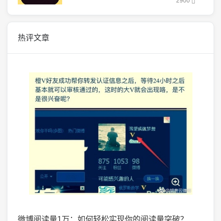
2900
热评文章
掌握了
微博阅读量1万：如何轻松实现你的阅读量突破？
微头