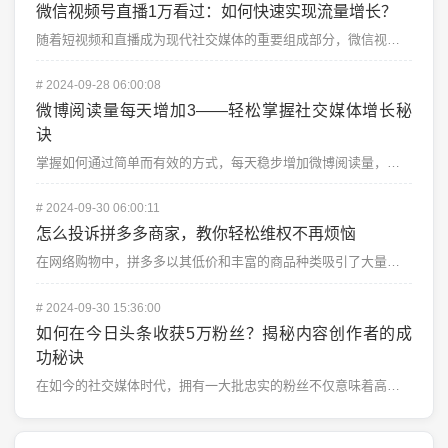
微信视频号直播1万看过：如何快速实现流量增长？
随着短视频和直播成为现代社交媒体的重要组成部分，微信视频号也不例外，迅速成为了用户和品牌的热门平台。...
#
2024-09-28 06:00:08
微博阅读量每天增加3——轻松掌握社交媒体增长秘
诀
掌握如何通过简单而有效的方式，每天稳步增加微博阅读量，每天增加3，日积月累，你的账号必将脱颖而出。微...
#
2024-09-30 06:00:11
怎么投诉拼多多商家，教你轻松维权不再烦恼
在网络购物中，拼多多以其低价和丰富的商品种类吸引了大量消费者。随着拼多多的火爆，消费者在购物时遇到不...
#
2024-09-30 15:36:00
如何在今日头条收获5万粉丝？揭秘内容创作者的成
功秘诀
在如今的社交媒体时代，拥有一大批忠实的粉丝不仅意味着高曝光率，更意味着你拥有了和粉丝产生深度互动的机...