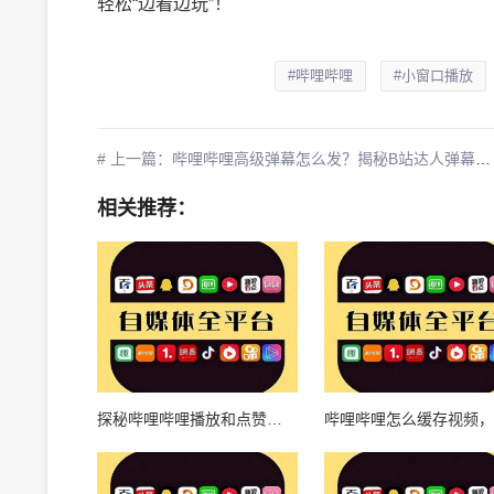
轻松“边看边玩”！
#哔哩哔哩
#小窗口播放
# 上一篇：哔哩哔哩高级弹幕怎么发？揭秘B站达人弹幕操作技巧！
相关推荐：
探秘哔哩哔哩播放和点赞量：如何提升视频人气？