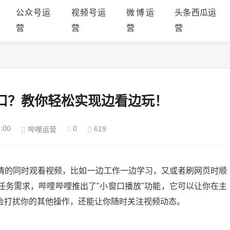
公众号运
视频号运
微博运
头条西瓜运
营
营
营
营
口？教你轻松实现边看边玩！
:00
0
619
哔哩运营
情的同时观看视频，比如一边工作一边学习，又或者刷网页时顺
任务需求，哔哩哔哩推出了"小窗口播放"功能，它可以让你在主
会打扰你的其他操作，还能让你随时关注视频动态。