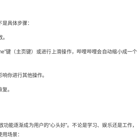
下是具体步骤：
放。
me”键（主页键）或进行上滑操作，哔哩哔哩会自动缩小成一个
影响你进行其他操作。
恢复。
抖音巨量千川投流：轻松涨粉的秘密武器，你掌握了吗？
13:56:04
25
2024-10-04 06:00:07
放功能逐渐成为用户的“心头好”。不论是学习、娱乐还是工作，
使用场景：