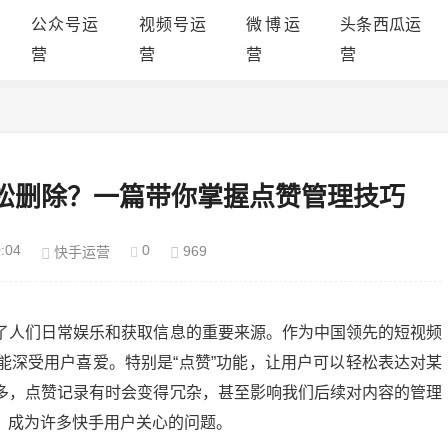
公众号运
视频号运
微博运
头条西瓜运
营
营
营
营
松删除？一篇带你掌握点赞管理技巧
:04
0
969
快手运营
了人们日常娱乐和获取信息的重要来源。作为中国领先的短视频
能深受用户喜爱。特别是“点赞”功能，让用户可以轻松表达对某
多，点赞记录有时会变得冗杂，甚至影响我们后续对内容的管理
，成为许多快手用户关心的问题。