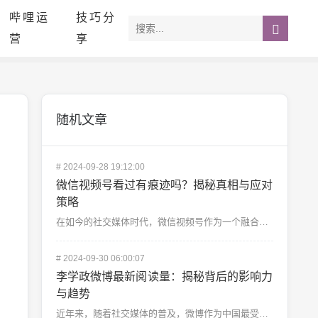
哔哩运
技巧分
营
享
随机文章
#
2024-09-28 19:12:00
微信视频号看过有痕迹吗？揭秘真相与应对
策略
在如今的社交媒体时代，微信视频号作为一个融合了短视频、直播、内容分享的平台，迅速赢得了大量用户的喜爱...
#
2024-09-30 06:00:07
李学政微博最新阅读量：揭秘背后的影响力
与趋势
近年来，随着社交媒体的普及，微博作为中国最受欢迎的社交平台之一，成为许多公众人物发表意见、互动交流的...