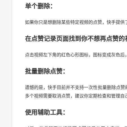
单个删除：
如果你只是想删除某些特定视频的点赞，快手提供
在点赞记录页面找到你不想再点赞的
点击视频左下角的红色心形图标，图标变成灰色后
批量删除点赞：
遗憾的是，快手目前并不支持一次性批量删除点赞
多个视频需要取消点赞，建议你定期检查和管理自
微头条展现多少正常？揭秘提升展现量的秘诀
使用辅助工具：
2024-10-03 20:24:00
21
2024-09-10 